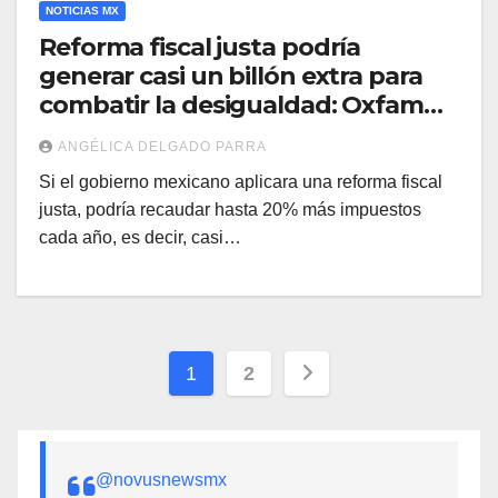
NOTICIAS MX
Reforma fiscal justa podría
generar casi un billón extra para
combatir la desigualdad: Oxfam
México
ANGÉLICA DELGADO PARRA
Si el gobierno mexicano aplicara una reforma fiscal
justa, podría recaudar hasta 20% más impuestos
cada año, es decir, casi…
Paginación
1
2
de
entradas
@novusnewsmx