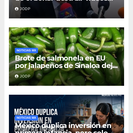
clave del caso Ayotzinapa
JODP
NOTICIAS MX
Brote de salmonela en EU
por jalapeños de Sinaloa deja
345 enfermos y 36
JODP
hospitalizados
NOTICIAS MX
México duplica inversión en
primera infancia, pero solo