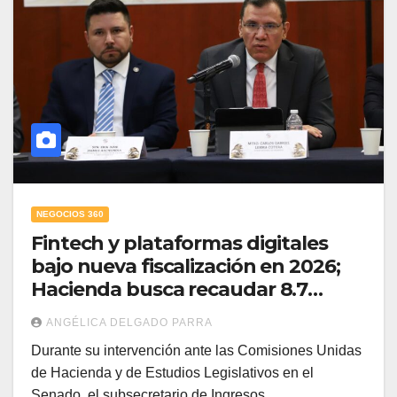
NEGOCIOS 360
Fintech y plataformas digitales
bajo nueva fiscalización en 2026;
Hacienda busca recaudar 8.7
billones sin subir impuestos
ANGÉLICA DELGADO PARRA
Durante su intervención ante las Comisiones Unidas
de Hacienda y de Estudios Legislativos en el
Senado, el subsecretario de Ingresos,…