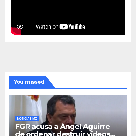
You missed
NOTICIAS MX
FGR acusa a Ángel Aguirre
de ordenar destruir videos