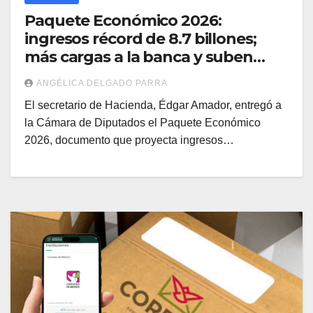
Paquete Económico 2026:
ingresos récord de 8.7 billones;
más cargas a la banca y suben
impuestos a refrescos y cigarros
ANGÉLICA DELGADO PARRA
El secretario de Hacienda, Édgar Amador, entregó a
la Cámara de Diputados el Paquete Económico
2026, documento que proyecta ingresos…