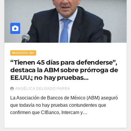
NEGOCIOS 360
“Tienen 45 días para defenderse”,
destaca la ABM sobre prórroga de
EE.UU.; no hay pruebas
concluyentes contra CIBanco e
ANGÉLICA DELGADO PARRA
Intercam, asegura
La Asociación de Bancos de México (ABM) aseguró
que todavía no hay pruebas contundentes que
confirmen que CIBanco, Intercam y…