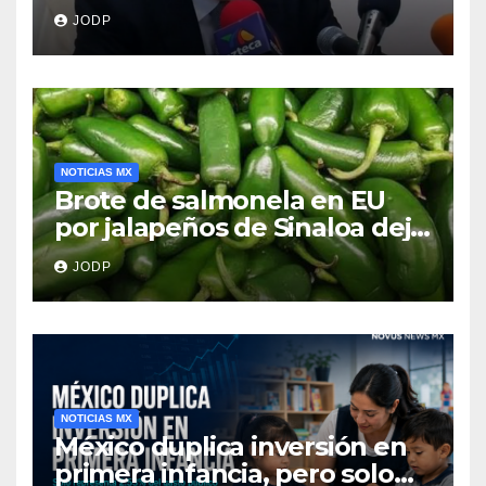
clave del caso Ayotzinapa
JODP
NOTICIAS MX
Brote de salmonela en EU
por jalapeños de Sinaloa deja
345 enfermos y 36
JODP
hospitalizados
NOTICIAS MX
México duplica inversión en
primera infancia, pero solo