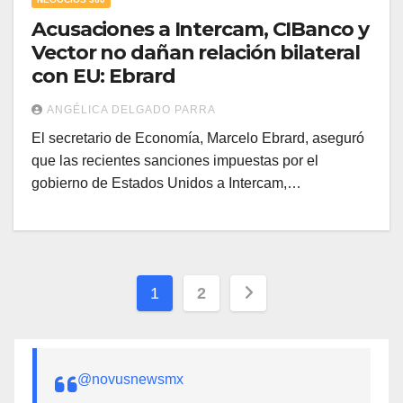
Acusaciones a Intercam, CIBanco y
Vector no dañan relación bilateral
con EU: Ebrard
ANGÉLICA DELGADO PARRA
El secretario de Economía, Marcelo Ebrard, aseguró
que las recientes sanciones impuestas por el
gobierno de Estados Unidos a Intercam,…
Paginación
1
2
de
entradas
@novusnewsmx