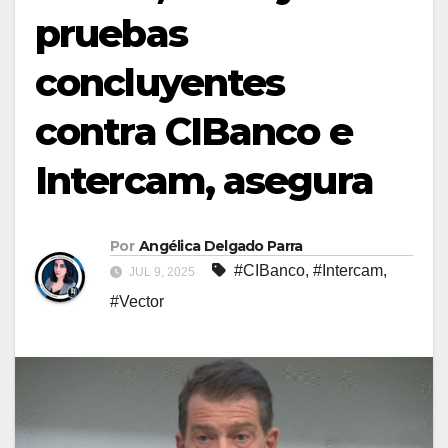
pruebas
concluyentes
contra CIBanco e
Intercam, asegura
Por
Angélica Delgado Parra
#CIBanco
,
#Intercam
,
JUL 9, 2025
#Vector