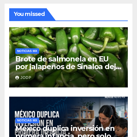
You missed
NOTICIAS MX
Brote de salmonela en EU
por jalapeños de Sinaloa deja
345 enfermos y 36
JODP
hospitalizados
NOTICIAS MX
México duplica inversión en
primera infancia, pero solo