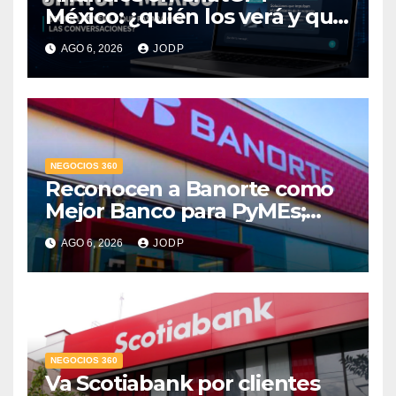
México: ¿quién los verá y qué
pasará con las
AGO 6, 2026
JODP
conversaciones?
NEGOCIOS 360
Reconocen a Banorte como
Mejor Banco para PyMEs;
supera 14% del mercado
AGO 6, 2026
JODP
crediticio
NEGOCIOS 360
Va Scotiabank por clientes