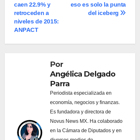
de
caen 22.9% y
eso es solo la punta
entradas
retroceden a
del iceberg
niveles de 2015:
ANPACT
Por
Angélica Delgado
Parra
Periodista especializada en
economía, negocios y finanzas.
Es fundadora y directora de
Novus News MX. Ha colaborado
en la Cámara de Diputados y en
diversos medios de