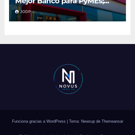
Mejor Banco para PyMEs;
supera 14% del mercado
JODP
crediticio
Funciona gracias a WordPress
|
Tema: Newsup de
Themeansar