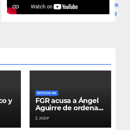
NOTICIAS MX
co y
FGR acusa a Ángel
Aguirre de ordenar
destruir videos
JODP
clave del caso
Ayotzinapa