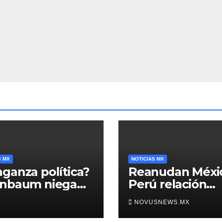
S MX
NOTICIAS MX
ganza política?
Reanudan Méxi
inbaum niega
Perú relación
o negra en
diplomática
NOVUSNEWS.MX
ura de Ángel
rre