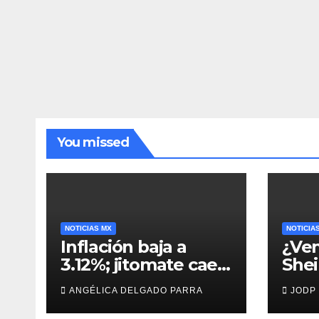
You missed
NOTICIAS MX
NOTICIA
Inflación baja a
¿Ven
3.12%; jitomate cae
She
29%, pero cebolla y
man
ANGÉLICA DELGADO PARRA
JODP
vuelos se encarecen
capt
Agui