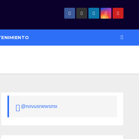
TENIMIENTO
@novusnewsmx