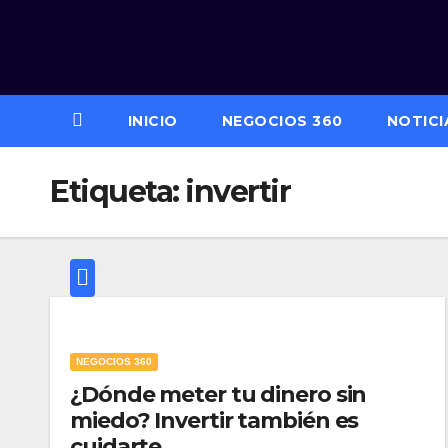
Saltar
al
contenido
INICIO
NEGOCIOS 360
NOTICI
Etiqueta:
invertir
NEGOCIOS 360
¿Dónde meter tu dinero sin
miedo? Invertir también es
cuidarte