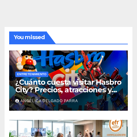
You missed
ENTRETENIMIENTO
¿Cuánto cuesta visitar Hasbro
City? Precios, atracciones y
actividades de Summer Fest
ANGÉLICA DELGADO PARRA