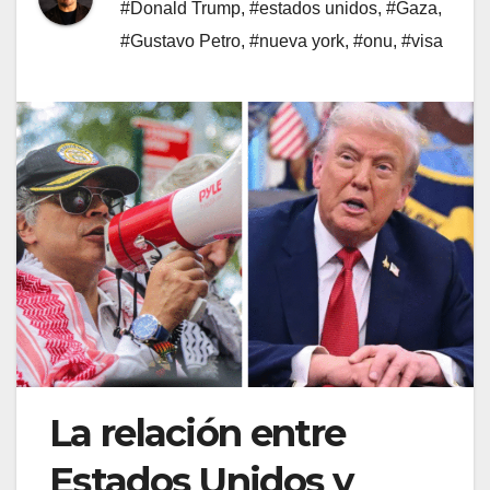
#Donald Trump
,
#estados unidos
,
#Gaza
,
#Gustavo Petro
,
#nueva york
,
#onu
,
#visa
La relación entre
Estados Unidos y