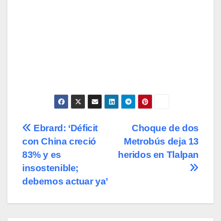
Navegación
Ebrard: ‘Déficit
Choque de dos
con China creció
Metrobús deja 13
de
83% y es
heridos en Tlalpan
entradas
insostenible;
debemos actuar ya’