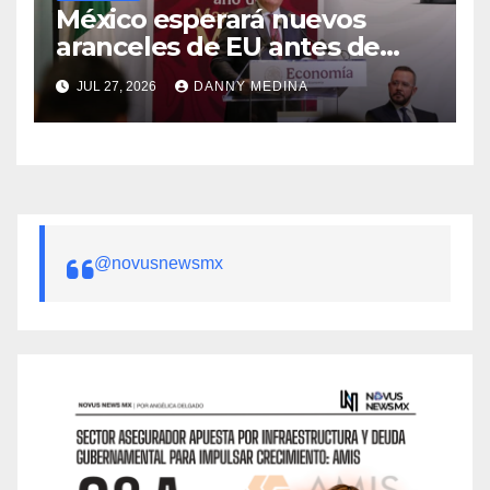
México esperará nuevos
aranceles de EU antes de
volver a negociar el T-MEC:
JUL 27, 2026
DANNY MEDINA
Ebrard
@novusnewsmx