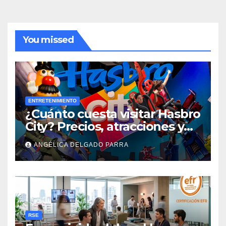
You missed
ENTRETENIMIENTO
¿Cuánto cuesta visitar Hasbro
City? Precios, atracciones y
actividades de Summer Fest
ANGÉLICA DELGADO PARRA
RSE