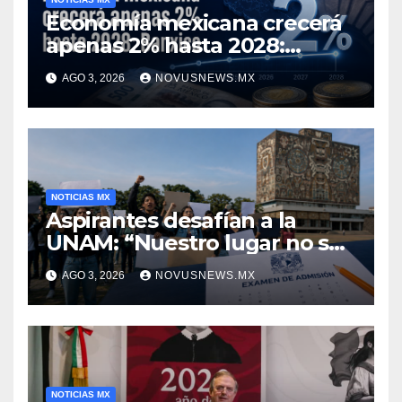
Economía mexicana crecerá
apenas 2% hasta 2028:
Banxico
AGO 3, 2026
NOVUSNEWS.MX
NOTICIAS MX
Aspirantes desafían a la
UNAM: “Nuestro lugar no se
negocia”
AGO 3, 2026
NOVUSNEWS.MX
NOTICIAS MX