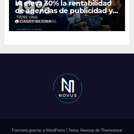
IA eleva 30% la rentabilidad
de agencias de publicidad y
pone en jaque el cobro por
DANNY MEDINA
hora: IAB México e IPADE
Funciona gracias a WordPress
|
Tema: Newsup de
Themeansar