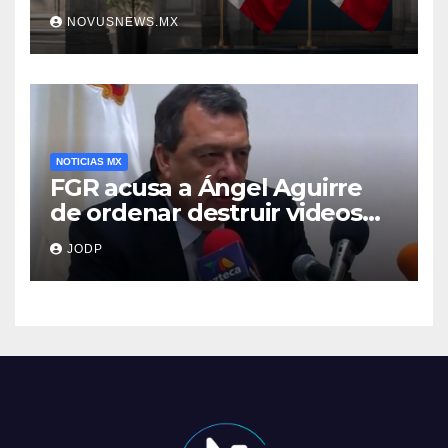
NOVUSNEWS.MX
NOTICIAS MX
FGR acusa a Ángel Aguirre
de ordenar destruir videos
clave del caso Ayotzinapa
JODP