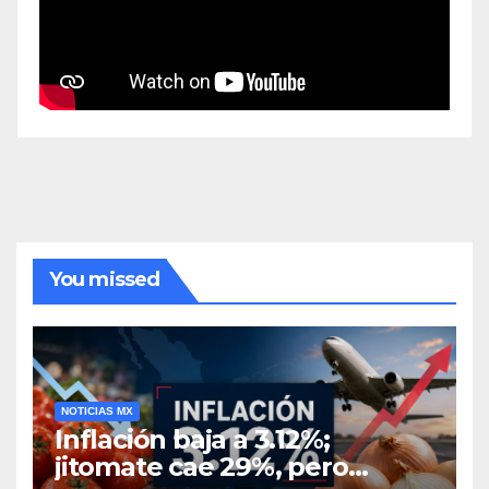
You missed
NOTICIAS MX
Inflación baja a 3.12%;
jitomate cae 29%, pero