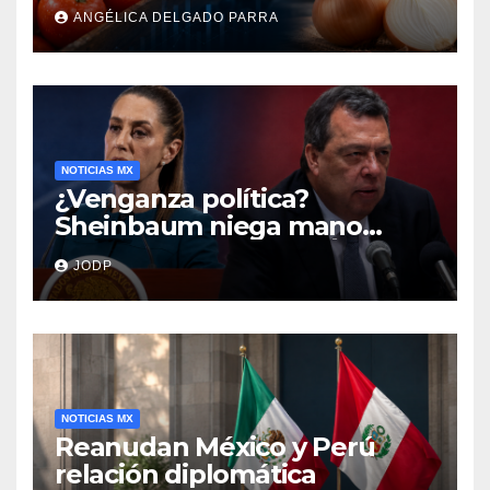
cebolla y vuelos se
ANGÉLICA DELGADO PARRA
encarecen
NOTICIAS MX
¿Venganza política?
Sheinbaum niega mano
negra en captura de Ángel
JODP
Aguirre
NOTICIAS MX
Reanudan México y Perú
relación diplomática