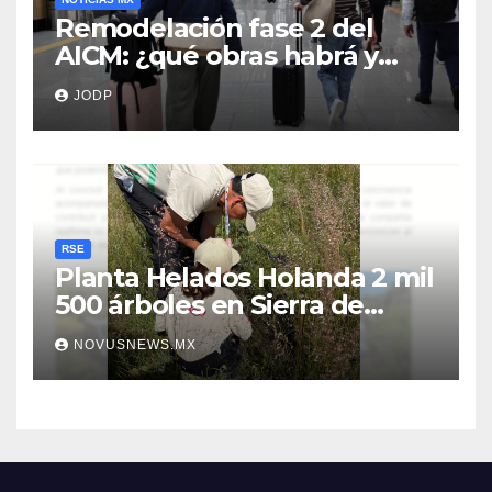
Remodelación fase 2 del
AICM: ¿qué obras habrá y
afectarán los vuelos durante
JODP
2026 y 2027?
RSE
Planta Helados Holanda 2 mil
500 árboles en Sierra de
Guadalupe
NOVUSNEWS.MX