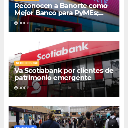
Reconocen a Banorte como
Mejor Banco para PyMEs;
supera 14% del mercado
JODP
crediticio
NEGOCIOS 360
Va Scotiabank por clientes de
patrimonio emergente
JODP
NOTICIAS MX