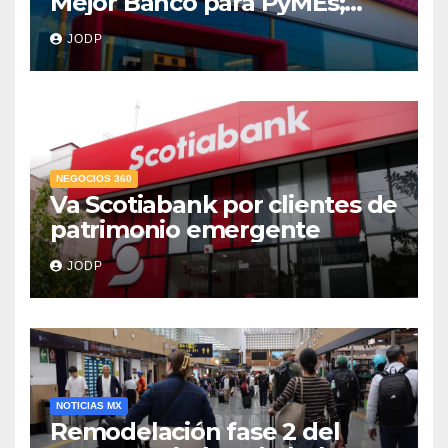
Mejor Banco para PyMEs;
supera 14% del mercado
JODP
crediticio
NEGOCIOS 360
Va Scotiabank por clientes de
patrimonio emergente
JODP
NOTICIAS MX
Remodelación fase 2 del