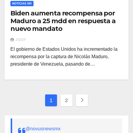
NOTICIAS MX
Biden aumenta recompensa por
Maduro a 25 mdd en respuesta a
nuevo mandato
JODP
El gobierno de Estados Unidos ha incrementado la
recompensa por la captura de Nicolás Maduro,
presidente de Venezuela, pasando de…
Paginación
1
2
de
entradas
@novusnewsmx