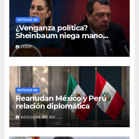
NOTICIAS MX
¿Venganza política?
Sheinbaum niega mano
negra en captura de Ángel
JODP
Aguirre
NOTICIAS MX
Reanudan México y Perú
relación diplomática
NOVUSNEWS.MX