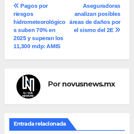
Navegación
Pagos por
Aseguradoras
riesgos
analizan posibles
de
hidrometeorológico
áreas de daños por
entradas
s suben 70% en
el sismo del 2E
2025 y superan los
11,300 mdp: AMIS
Por
novusnews.mx
Entrada relacionada