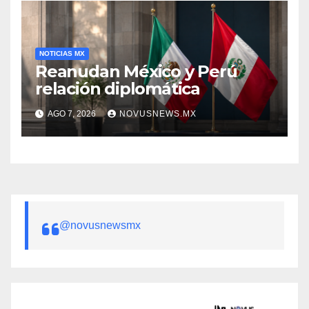
NOTICIAS MX
Reanudan México y Perú
relación diplomática
AGO 7, 2026
NOVUSNEWS.MX
@novusnewsmx