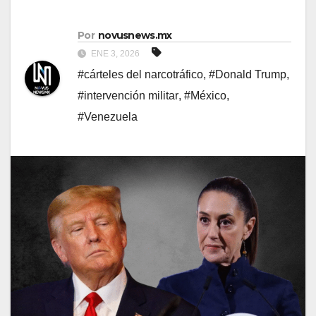
Por
novusnews.mx
ENE 3, 2026
#cárteles del narcotráfico
,
#Donald Trump
,
#intervención militar
,
#México
,
#Venezuela