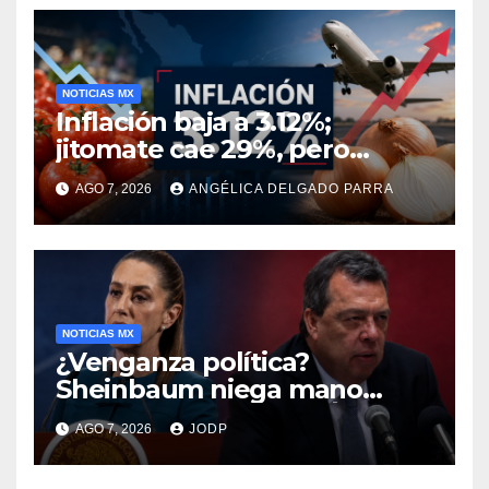
NOTICIAS MX
Inflación baja a 3.12%;
jitomate cae 29%, pero
cebolla y vuelos se
AGO 7, 2026
ANGÉLICA DELGADO PARRA
encarecen
NOTICIAS MX
¿Venganza política?
Sheinbaum niega mano
negra en captura de Ángel
AGO 7, 2026
JODP
Aguirre