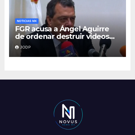
NOTICIAS MX
FGR acusa a Ángel Aguirre
de ordenar destruir videos
clave del caso Ayotzinapa
JODP