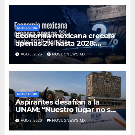
NOTICIAS MX
Economía mexicana crecerá
apenas 2% hasta 2028:
Banxico
AGO 3, 2026
NOVUSNEWS.MX
NOTICIAS MX
Aspirantes desafían a la
UNAM: “Nuestro lugar no se
negocia”
AGO 3, 2026
NOVUSNEWS.MX