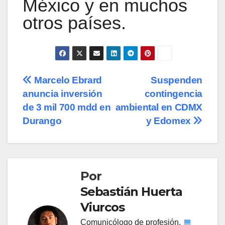
México y en muchos
otros países.
Navegación
Marcelo Ebrard
Suspenden
anuncia inversión
contingencia
de
de 3 mil 700 mdd en
ambiental en CDMX
entradas
Durango
y Edomex
Por
Sebastián Huerta
Viurcos
Comunicólogo de profesión,