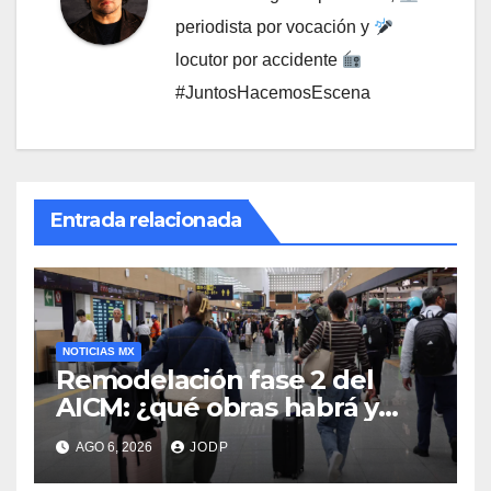
periodista por vocación y
locutor por accidente
#JuntosHacemosEscena
Entrada relacionada
NOTICIAS MX
Remodelación fase 2 del
AICM: ¿qué obras habrá y
afectarán los vuelos durante
AGO 6, 2026
JODP
2026 y 2027?