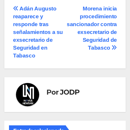
Navegación
Adán Augusto
Morena inicia
reaparece y
procedimiento
de
responde tras
sancionador contra
entradas
señalamientos a su
exsecretario de
exsecretario de
Seguridad de
Seguridad en
Tabasco
Tabasco
Por
JODP