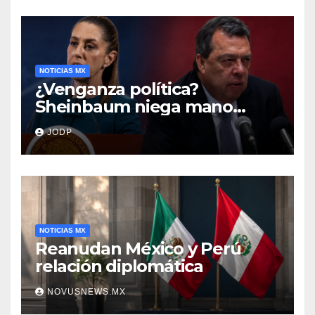
NOTICIAS MX
¿Venganza política?
Sheinbaum niega mano
negra en captura de Ángel
JODP
Aguirre
NOTICIAS MX
Reanudan México y Perú
relación diplomática
NOVUSNEWS.MX