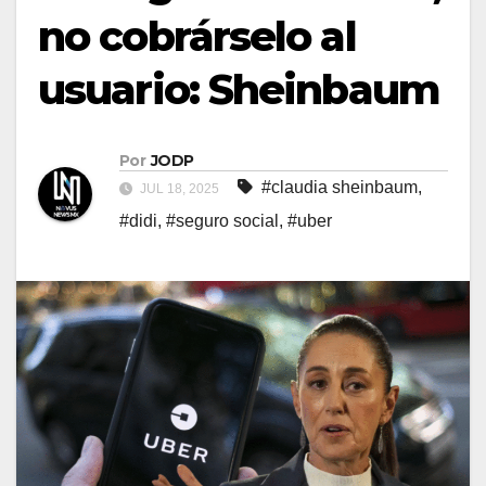
no cobrárselo al
usuario: Sheinbaum
Por
JODP
#claudia sheinbaum
,
JUL 18, 2025
#didi
,
#seguro social
,
#uber