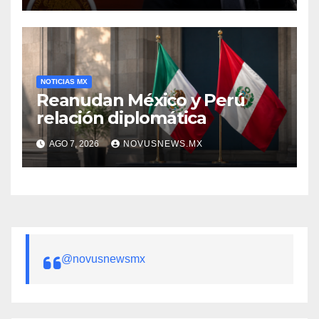
NOTICIAS MX
Reanudan México y Perú
relación diplomática
AGO 7, 2026
NOVUSNEWS.MX
@novusnewsmx