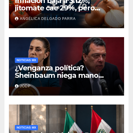
Inflación baja a 3.12%;
jitomate cae 29%, pero
cebolla y vuelos se
ANGÉLICA DELGADO PARRA
encarecen
NOTICIAS MX
¿Venganza política?
Sheinbaum niega mano
negra en captura de Ángel
JODP
Aguirre
NOTICIAS MX