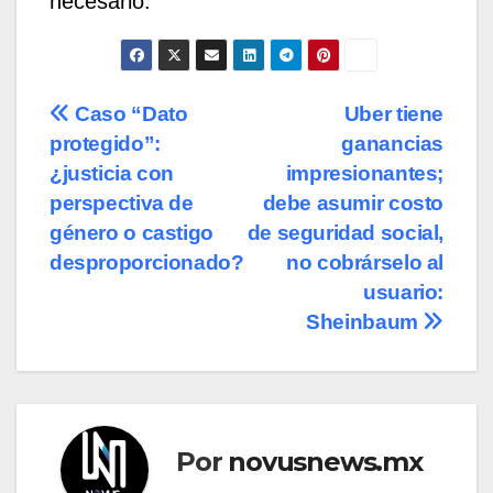
necesario.
Navegación
Caso “Dato
Uber tiene
protegido”:
ganancias
de
¿justicia con
impresionantes;
entradas
perspectiva de
debe asumir costo
género o castigo
de seguridad social,
desproporcionado?
no cobrárselo al
usuario:
Sheinbaum
Por
novusnews.mx