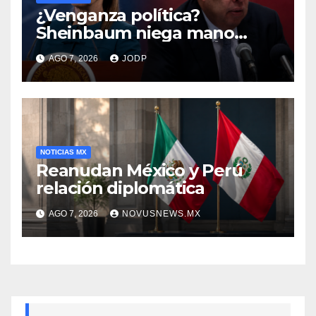
¿Venganza política?
Sheinbaum niega mano
negra en captura de Ángel
AGO 7, 2026
JODP
Aguirre
NOTICIAS MX
Reanudan México y Perú
relación diplomática
AGO 7, 2026
NOVUSNEWS.MX