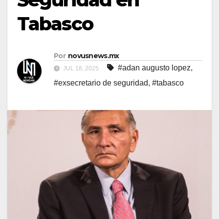
Tabasco
Por
novusnews.mx
#adan augusto lopez
,
JUL 18, 2025
#exsecretario de seguridad
,
#tabasco