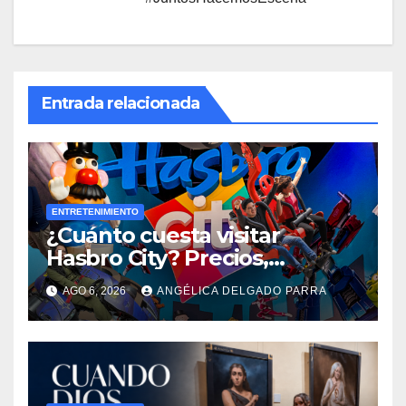
Entrada relacionada
ENTRETENIMIENTO
¿Cuánto cuesta visitar
Hasbro City? Precios,
atracciones y actividades de
AGO 6, 2026
ANGÉLICA DELGADO PARRA
Summer Fest