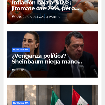
Inflación baja a 3.12%;
jitomate cae 29%, pero
cebolla y vuelos se
ANGÉLICA DELGADO PARRA
encarecen
NOTICIAS MX
¿Venganza política?
Sheinbaum niega mano
negra en captura de Ángel
JODP
Aguirre
NOTICIAS MX