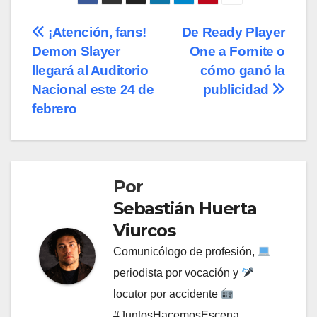
Navegación
¡Atención, fans!
De Ready Player
Demon Slayer
One a Fornite o
de
llegará al Auditorio
cómo ganó la
entradas
Nacional este 24 de
publicidad
febrero
Por
Sebastián Huerta
Viurcos
Comunicólogo de profesión,
periodista por vocación y
locutor por accidente
#JuntosHacemosEscena