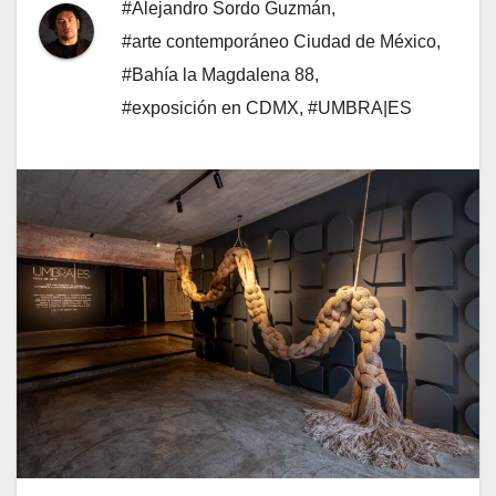
#Alejandro Sordo Guzmán
,
#arte contemporáneo Ciudad de México
,
#Bahía la Magdalena 88
,
#exposición en CDMX
,
#UMBRA|ES