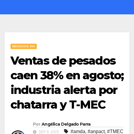
NEGOCIOS 360
Ventas de pesados
caen 38% en agosto;
industria alerta por
chatarra y T-MEC
Por
Angélica Delgado Parra
#amda
,
#anpact
,
#TMEC
SEP 9, 2025