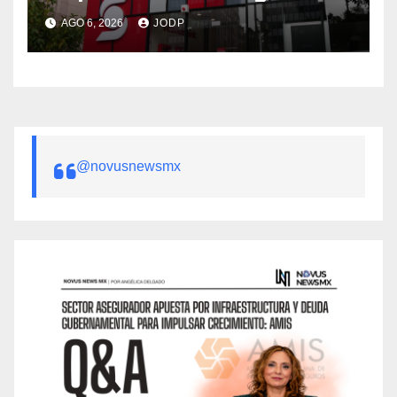
AGO 6, 2026
JODP
@novusnewsmx