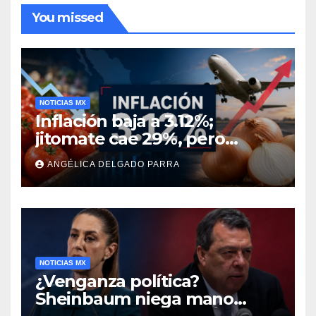
You missed
NOTICIAS MX
Inflación baja a 3.12%;
jitomate cae 29%, pero
cebolla y vuelos se
ANGÉLICA DELGADO PARRA
encarecen
NOTICIAS MX
¿Venganza política?
Sheinbaum niega mano