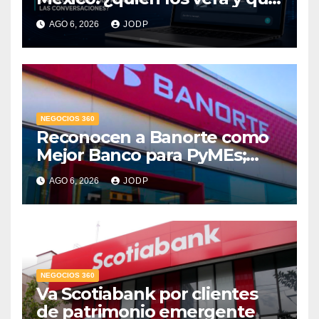
pasará con las
AGO 6, 2026
JODP
conversaciones?
NEGOCIOS 360
Reconocen a Banorte como
Mejor Banco para PyMEs;
supera 14% del mercado
AGO 6, 2026
JODP
crediticio
NEGOCIOS 360
Va Scotiabank por clientes
de patrimonio emergente