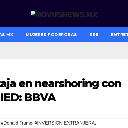
AS MX
MUJERES PODEROSAS
RSE
ENTRE
aja en nearshoring con
e IED: BBVA
,
#Donald Trump
,
#INVERSION EXTRANJERA
,