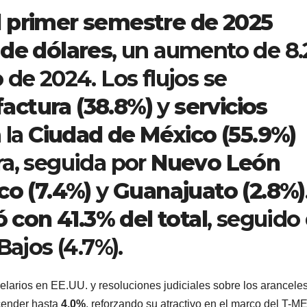
 primer semestre de 2025
 de dólares
, un aumento de 8
 de 2024. Los flujos se
actura (38.8%)
y
servicios
 la
Ciudad de México (55.9%)
ra, seguida por
Nuevo León
co (7.4%)
y
Guanajuato (2.8%)
ó con 41.3% del total
, seguido
Bajos (4.7%).
elarios en EE.UU. y resoluciones judiciales sobre los arancele
cender hasta
4.0%
, reforzando su atractivo en el marco del T-M