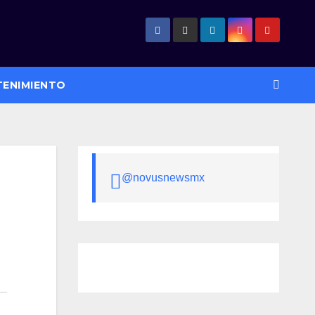
TENIMIENTO
@novusnewsmx