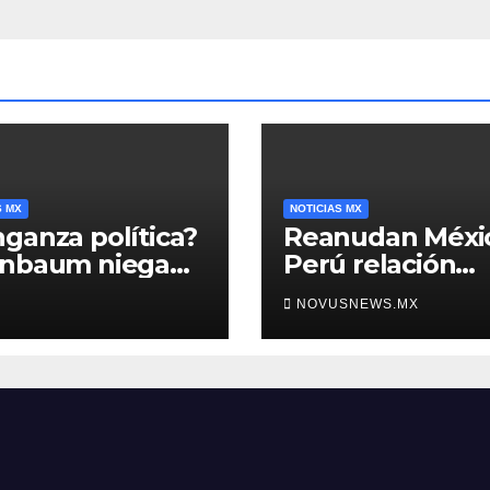
S MX
NOTICIAS MX
ganza política?
Reanudan Méxi
inbaum niega
Perú relación
o negra en
diplomática
NOVUSNEWS.MX
ura de Ángel
rre