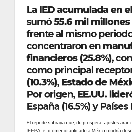
La
IED acumulada en el
sumó
55.6 mil millones
frente al mismo periodo
concentraron en
manuf
financieros (25.8%)
, con
como principal recepto
(10.3%)
,
Estado de Méxi
Por origen,
EE.UU. lider
España (16.5%) y Países 
El reporte subraya que, de prosperar ajustes aranc
IEEPA, el promedio aplicado a México podría des