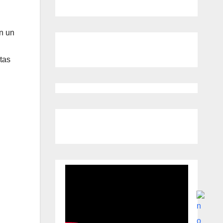
on un
tas