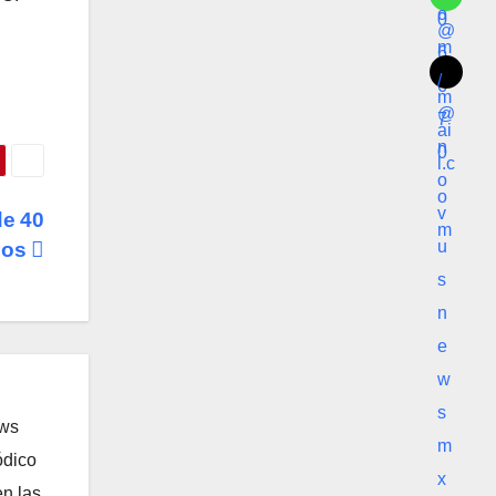
de 40
ios
ews
ódico
n las