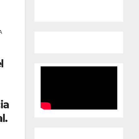
A
l
ia
l.