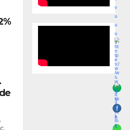
.2%
.
 de
s
EC.