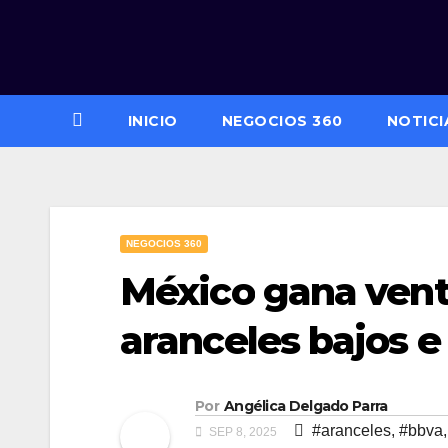
Saltar
al
contenido
INICIO
NEGOCIOS 360
NOTICI
NEGOCIOS 360
México gana vent
aranceles bajos 
Por
Angélica Delgado Parra
#aranceles
,
#bbva
SEP 8, 2025