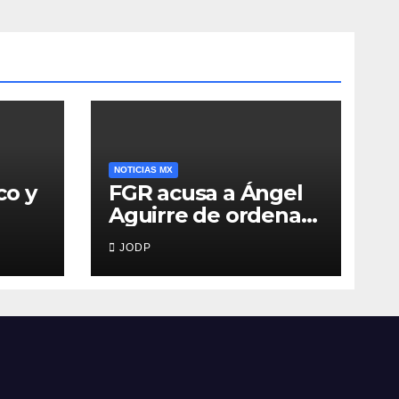
NOTICIAS MX
co y
FGR acusa a Ángel
Aguirre de ordenar
destruir videos
JODP
clave del caso
Ayotzinapa