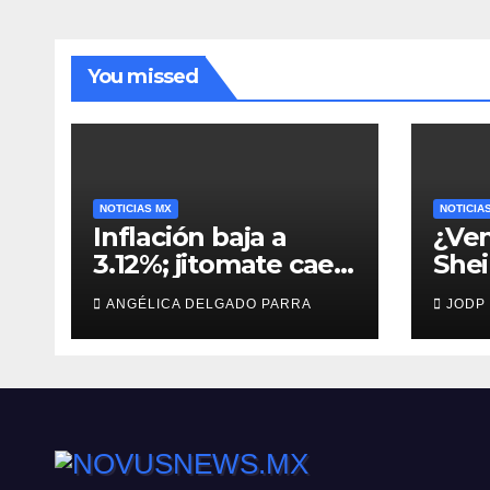
You missed
NOTICIAS MX
NOTICIA
Inflación baja a
¿Ven
3.12%; jitomate cae
She
29%, pero cebolla y
man
ANGÉLICA DELGADO PARRA
JODP
vuelos se encarecen
capt
Agui