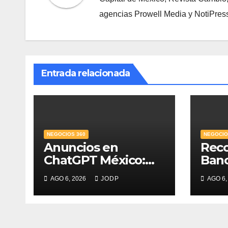
agencias Prowell Media y NotiPres
Entrada relacionada
NEGOCIOS 360
NEGOCIO
Anuncios en
Rec
ChatGPT México:
Ban
¿quién los verá y
Mejo
AGO 6, 2026
JODP
AGO 6,
qué pasará con las
PyME
conversaciones?
del 
credi