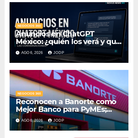
NEGOCIOS 360
Anuncios en ChatGPT
México: ¿quién los verá y qué
pasará con las
AGO 6, 2026
JODP
conversaciones?
NEGOCIOS 360
Reconocen a Banorte como
Mejor Banco para PyMEs;
supera 14% del mercado
AGO 6, 2026
JODP
crediticio