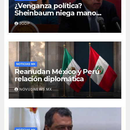
¿Venganza política?
Sheinbaum niega mano
negra en captura de Ángel
JODP
Aguirre
NOTICIAS MX
Reanudan México y Perú
relación diplomática
NOVUSNEWS.MX
NOTICIAS MX