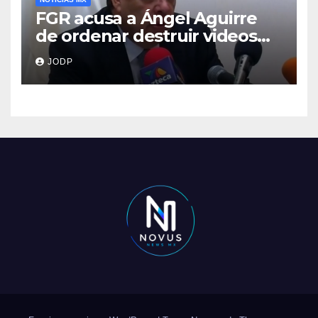
FGR acusa a Ángel Aguirre
de ordenar destruir videos
clave del caso Ayotzinapa
JODP