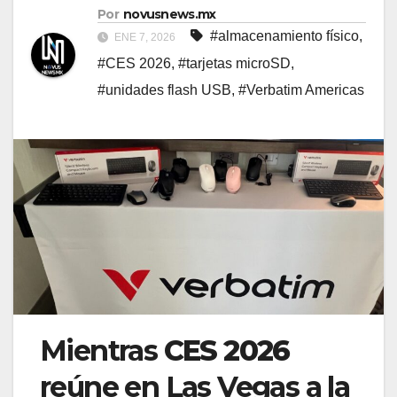
Por
novusnews.mx
#almacenamiento físico
,
ENE 7, 2026
#CES 2026
,
#tarjetas microSD
,
#unidades flash USB
,
#Verbatim Americas
Mientras
CES 2026
reúne en Las Vegas a la