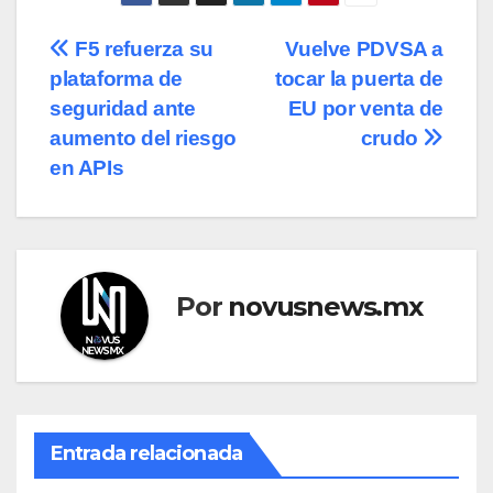
Navegación
F5 refuerza su
Vuelve PDVSA a
plataforma de
tocar la puerta de
de
seguridad ante
EU por venta de
entradas
aumento del riesgo
crudo
en APIs
Por
novusnews.mx
Entrada relacionada