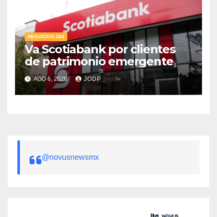
NEGOCIOS 360
Va Scotiabank por clientes
de patrimonio emergente
AGO 6, 2026
JODP
@novusnewsmx