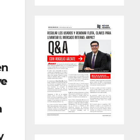
en
ve
a
y