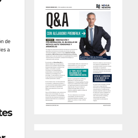
ón de
les a
n
tes
r,