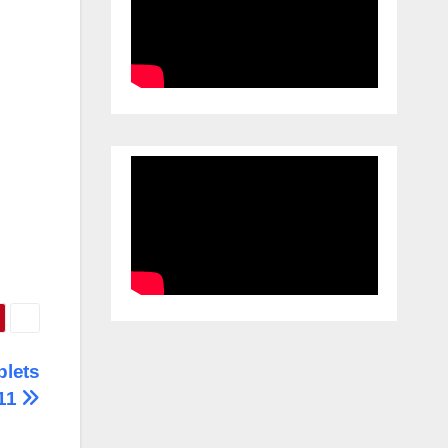
blets
11