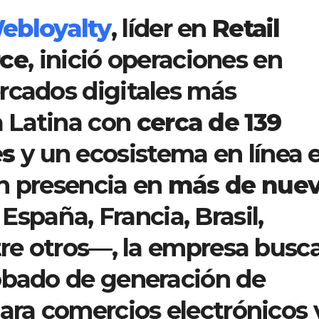
ebloyalty
, líder en
Retail
ce
, inició operaciones en
rcados digitales más
 Latina con
cerca de 139
es
y un ecosistema en línea 
n presencia en
más de nue
spaña, Francia, Brasil,
tre otros—, la empresa busc
obado de generación de
para comercios electrónicos 