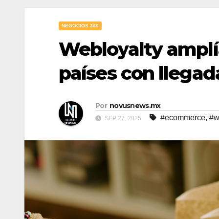
NEGOCIOS 360
Webloyalty amplía
países con llegad
Por
novusnews.mx
#ecommerce
,
#w
SEP 27, 2025