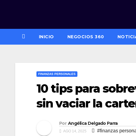
Saltar
al
contenido
INICIO
NEGOCIOS 360
NOTICI
FINANZAS PERSONALES
10 tips para sobre
sin vaciar la carte
Por
Angélica Delgado Parra
#finanzas person
AGO 14, 2025