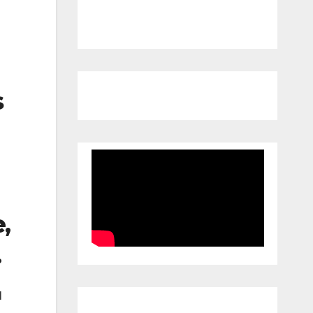
s
e
,
.
l