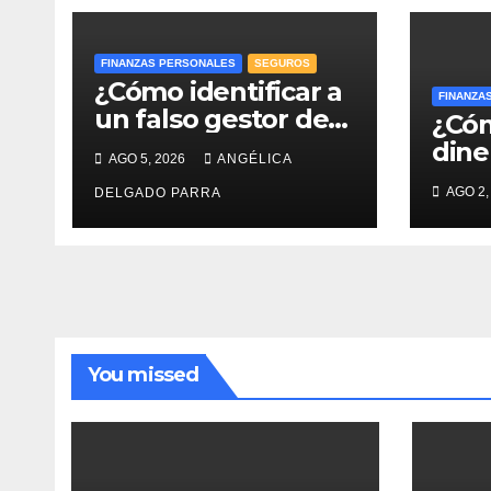
FINANZAS PERSONALES
SEGUROS
¿Cómo identificar a
FINANZA
un falso gestor de
¿Cóm
Afore y proteger el
dine
AGO 5, 2026
ANGÉLICA
ahorro para el
reti
AGO 2,
retiro?
DELGADO PARRA
evit
gast
You missed