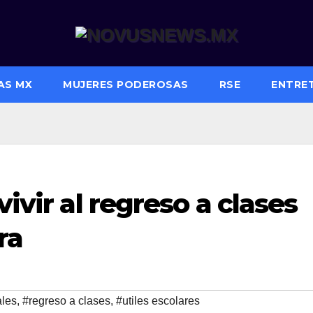
AS MX
MUJERES PODEROSAS
RSE
ENTRE
vivir al regreso a clases
ra
ales
,
#regreso a clases
,
#utiles escolares