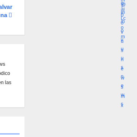
alvar
ena
ews
ódico
n las