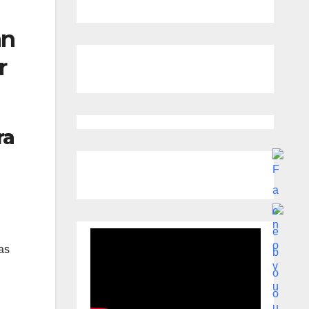
an
r
ra
as