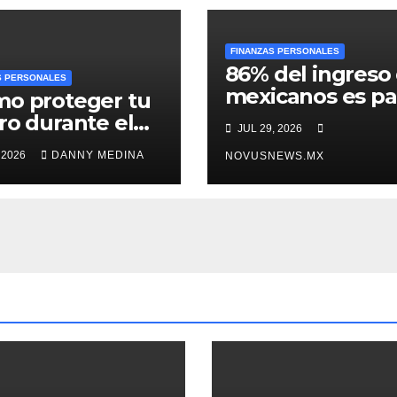
FINANZAS PERSONALES
86% del ingreso
S PERSONALES
mexicanos es pa
o proteger tu
gastos esenciale
ro durante el
JUL 29, 2026
encuesta
ro? Claves para
 2026
DANNY MEDINA
NOVUSNEWS.MX
ar fraudes y
os imprevistos