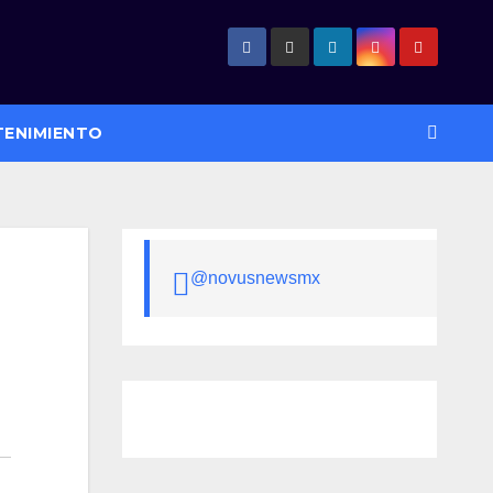
TENIMIENTO
@novusnewsmx