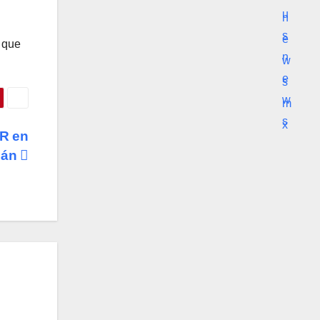
l que
R en
cán