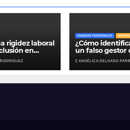
FINANZAS PERSONALES
SEGUR
a rigidez laboral
¿Cómo identific
nclusión en
un falso gestor
esas: efr
Afore y proteger
 RODRÍGUEZ
ANGÉLICA DELGADO PAR
ahorro para el
retiro?