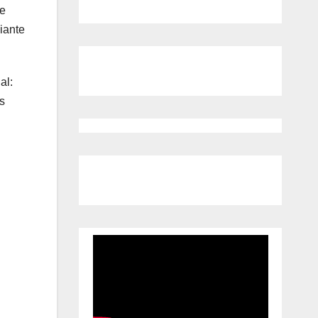
de
iante
al:
s