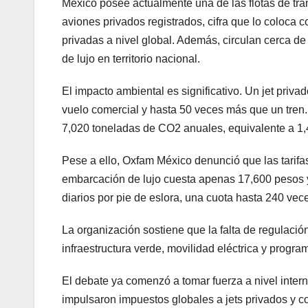
México posee actualmente una de las flotas de tr
aviones privados registrados, cifra que lo coloc
privadas a nivel global. Además, circulan cerca d
de lujo en territorio nacional.
El impacto ambiental es significativo. Un jet pri
vuelo comercial y hasta 50 veces más que un tren
7,020 toneladas de CO2 anuales, equivalente a 1,
Pese a ello, Oxfam México denunció que las tarif
embarcación de lujo cuesta apenas 17,600 pesos y
diarios por pie de eslora, una cuota hasta 240 ve
La organización sostiene que la falta de regulació
infraestructura verde, movilidad eléctrica y progra
El debate ya comenzó a tomar fuerza a nivel inte
impulsaron impuestos globales a jets privados y c