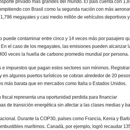
ansporte privado más grandes del mundo. El país cuenta con 1,
a compitiendo con Brasil como la segunda nación con más aeron
e 1,796 megayates y casi medio millón de vehículos deportivos
vado puede contaminar entre cinco y 14 veces más por pasajero q
. En el caso de los megayates, las emisiones pueden alcanzar l
400 veces la huella de carbono promedio mundial por persona.
as e impuestos que pagan estos sectores son mínimos. Registra
 en algunos puertos turísticos se cobran alrededor de 20 peso
ces más barata que en mercados como Italia o Estados Unidos.
n fiscal representa una oportunidad perdida para financiar
mas de transición energética sin afectar a las clases medias y ba
rnacional. Durante la COP30, países como Francia, Kenia y Bar
ombustibles marítimos. Canadá, por ejemplo, logró recaudar 13