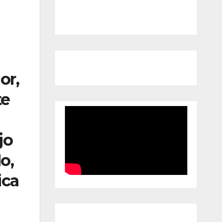
or,
te
jo
o,
ica