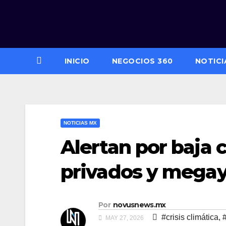
Saltar
al
contenido
INICIO
NEGOCIOS 360
NOTICI
NOTICIAS MX
Alertan por baja c
privados y megay
Por
novusnews.mx
#crisis climática
,
MAY 27, 2026