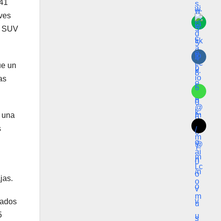
841
aves
 y SUV
ue un
as
r una
s
jas.
bados
5