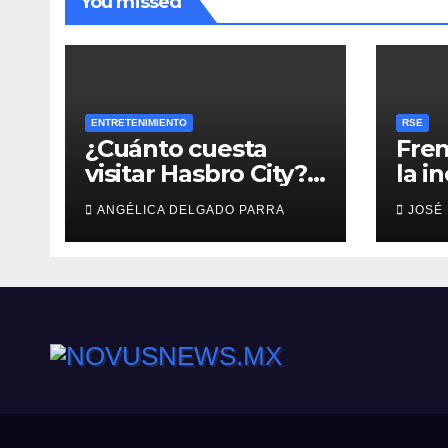
You missed
ENTRETENIMIENTO
RSE
¿Cuánto cuesta
Fren
visitar Hasbro City?
la i
Precios, atracciones
empr
ANGÉLICA DELGADO PARRA
JOSÉ
y actividades de
Summer Fest