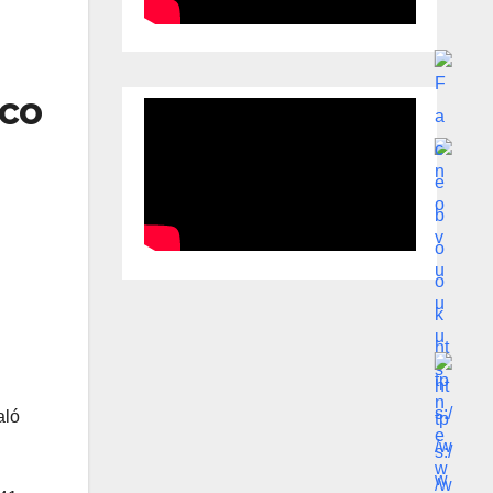
ico
aló