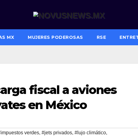
AS MX
MUJERES PODEROSAS
RSE
ENTRE
arga fiscal a aviones
ates en México
#impuestos verdes
,
#jets privados
,
#lujo climático
,