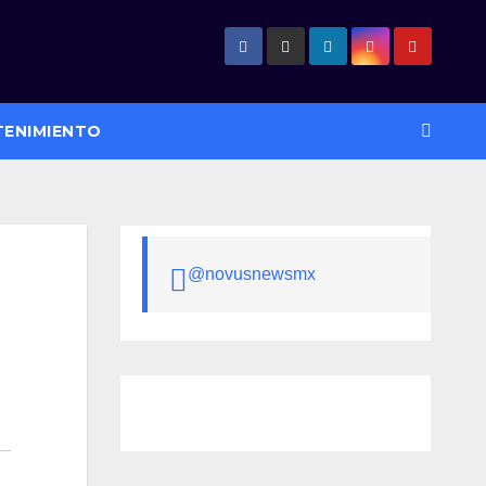
TENIMIENTO
@novusnewsmx