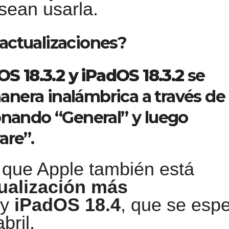
sean usarla.
actualizaciones?
OS 18.3.2 y iPadOS 18.3.2
se
nera inalámbrica a través de 
onando “General” y luego
are”.
e que Apple también está
ualización más
y
iPadOS 18.4
, que se esp
bril.