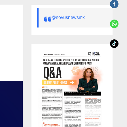
@novusnewsmx