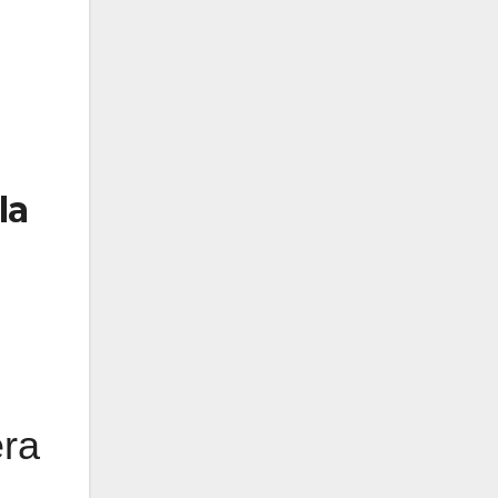
la
era