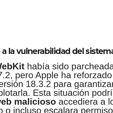
 la vulnerabilidad del sistem
ebKit
había sido parchead
.2, pero Apple ha reforzado
rsión 18.3.2 para garantiza
lotarla. Esta situación podr
web malicioso
accediera a l
vo o incluso escalara permiso