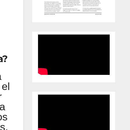
a?
a
 el
r
ía
os
s,