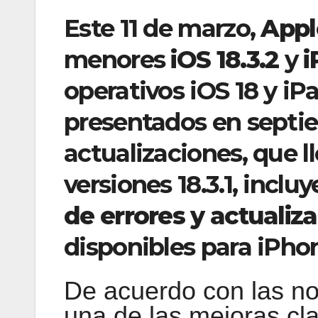
Este 11 de marzo,
Appl
menores
iOS 18.3.2
y
i
operativos iOS 18 y iP
presentados en septi
actualizaciones, que 
versiones 18.3.1, incl
de errores y actualiz
disponibles para iPho
De acuerdo con las no
una de las mejoras cla