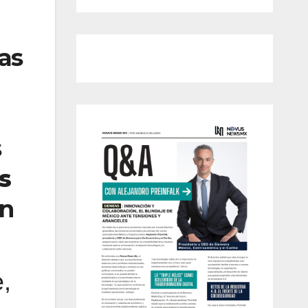
as
s
s
án
,