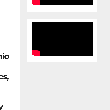
nio
es,
y