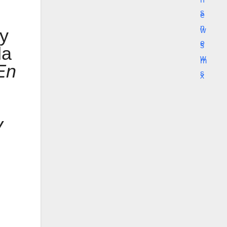
 y
la
En
y