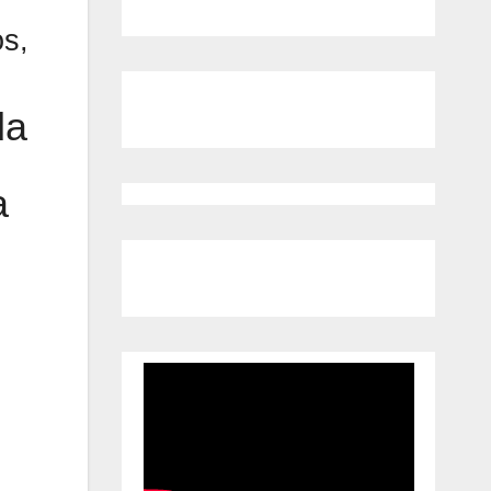
os,
da
a