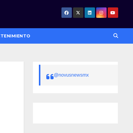
ETENIMIENTO
@novusnewsmx