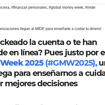
nciera
,
#finanzas personales
,
#global money week
,
#mide
izaciones llegan al MIDE para enseñarte a cuidar tu dinero!
ckeado la cuenta o te han
e en línea? Pues justo por 
 Week 2025
(#GMW2025),
u
ega para enseñarnos a cuida
r mejores decisiones