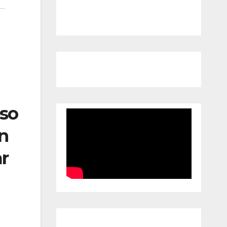
eso
n
r