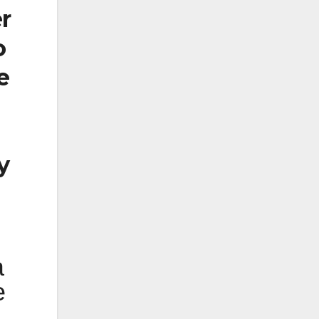
r
o
e
y
a
e