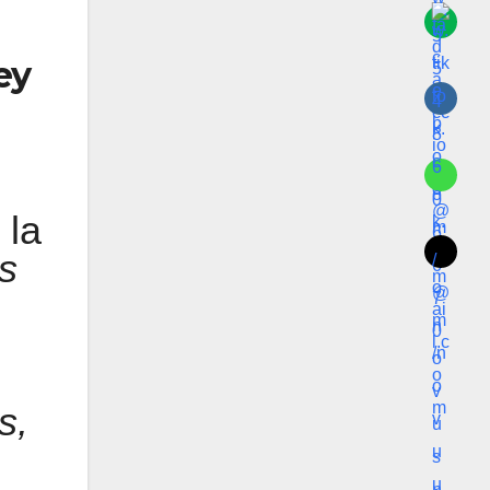
ey
 la
s
s,