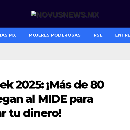
IAS MX
MUJERES PODEROSAS
RSE
ENTR
k 2025: ¡Más de 80
egan al MIDE para
r tu dinero!