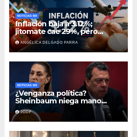
NOTICIAS MX
Inflación baja a 3.12%;
jitomate cae 29%, pero
cebolla y vuelos se
ANGÉLICA DELGADO PARRA
encarecen
NOTICIAS MX
¿Venganza política?
Sheinbaum niega mano
negra en captura de Ángel
JODP
Aguirre