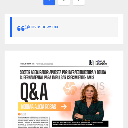
de
entradas
@novusnewsmx