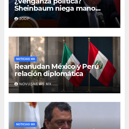
¿Venganza política?
Sheinbaum niega mano
negra en captura de Ángel
JODP
Aguirre
NOTICIAS MX
Reanudan México y Perú
relación diplomática
NOVUSNEWS.MX
NOTICIAS MX