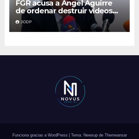
FGR acusa a Ángel Aguirre
de ordenar destruir videos
clave del caso Ayotzinapa
JODP
Funciona gracias a WordPress
|
Tema: Newsup de
Themeansar