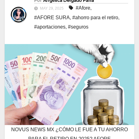
Por
Angélica Delgado Parra
#Afore
,
MAY 29, 2025
#AFORE SURA
,
#ahorro para el retiro
,
#aportaciones
,
#seguros
NOVUS NEWS MX ¿CÓMO LE FUE A TU AHORRO
PARA EL RETIRO EN 2025? AFORE