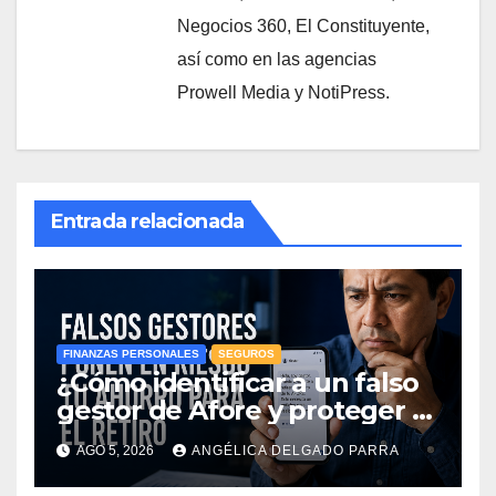
Negocios 360, El Constituyente,
así como en las agencias
Prowell Media y NotiPress.
Entrada relacionada
FINANZAS PERSONALES
SEGUROS
¿Cómo identificar a un falso
gestor de Afore y proteger el
ahorro para el retiro?
AGO 5, 2026
ANGÉLICA DELGADO PARRA