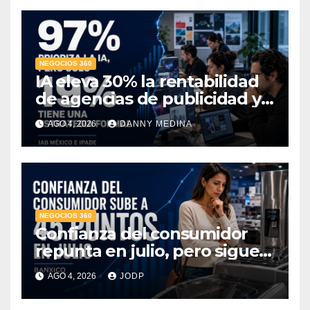
NEGOCIOS 360
IA eleva 30% la rentabilidad
de agencias de publicidad y
pone en jaque el cobro por
AGO 4, 2026
DANNY MEDINA
hora: IAB México e IPADE
NEGOCIOS 360
Confianza del consumidor
repunta en julio, pero sigue
por debajo de 2025: Banxico
AGO 4, 2026
JODP