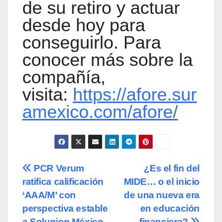
de su retiro y actuar
desde hoy para
conseguirlo. Para
conocer más sobre la
compañía,
visita:
https://afore.sur
amexico.com/afore/
Navegación
PCR Verum
¿Es el fin del
ratifica calificación
MIDE… o el inicio
de
‘AAA/M’ con
de una nueva era
entradas
perspectiva estable
en educación
a Solunion México
financiera?