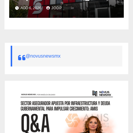
AGO 6, 2026
JODP
@novusnewsmx