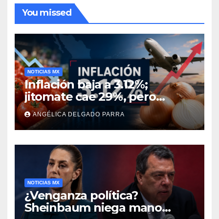
You missed
NOTICIAS MX
Inflación baja a 3.12%;
jitomate cae 29%, pero
cebolla y vuelos se
ANGÉLICA DELGADO PARRA
encarecen
NOTICIAS MX
¿Venganza política?
Sheinbaum niega mano