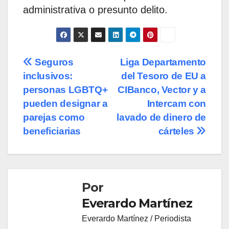
administrativa o presunto delito.
Navegación
Seguros
Liga Departamento
inclusivos:
del Tesoro de EU a
de
personas LGBTQ+
CIBanco, Vector y a
entradas
pueden designar a
Intercam con
parejas como
lavado de dinero de
beneficiarias
cárteles
Por
Everardo Martínez
Everardo Martínez / Periodista