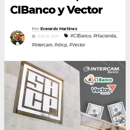
CIBanco y Vector
Por
Everardo Martínez
#CIBanco
,
#Hacienda
,
JUN 25, 2025
#Intercam
,
#shcp
,
#Vector