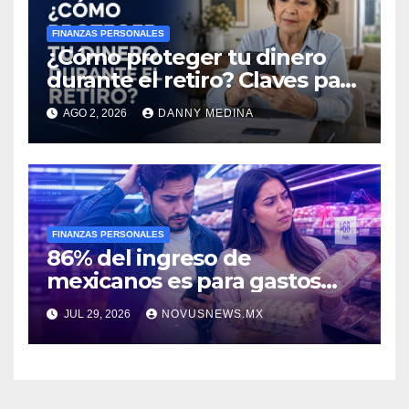
FINANZAS PERSONALES
¿Cómo proteger tu dinero
durante el retiro? Claves para
evitar fraudes y gastos
AGO 2, 2026
DANNY MEDINA
imprevistos
FINANZAS PERSONALES
86% del ingreso de
mexicanos es para gastos
esenciales: encuesta
JUL 29, 2026
NOVUSNEWS.MX