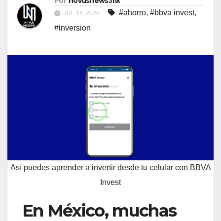
Por
novusnews.mx
#ahorro
,
#bbva invest
,
JUL 15, 2025
#inversion
Así puedes aprender a invertir desde tu celular con BBVA
Invest
En México, muchas