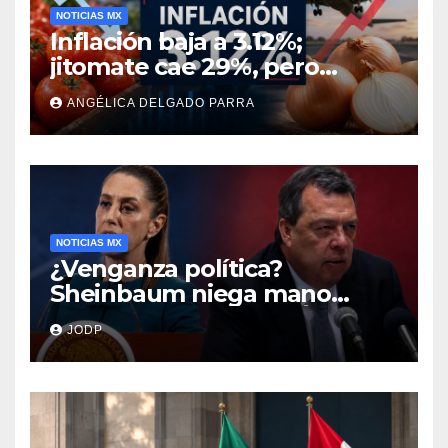
NOTICIAS MX
Inflación baja a 3.12%;
jitomate cae 29%, pero
cebolla y vuelos se
ANGÉLICA DELGADO PARRA
encarecen
NOTICIAS MX
¿Venganza política?
Sheinbaum niega mano
negra en captura de Ángel
JODP
Aguirre