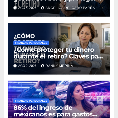
ahorro para el retiro?
AGO 5, 2026
ANGÉLICA DELGADO PARRA
FINANZAS PERSONALES
¿Cómo proteger tu dinero
durante el retiro? Claves para
evitar fraudes y gastos
AGO 2, 2026
DANNY MEDINA
imprevistos
FINANZAS PERSONALES
86% del ingreso de
mexicanos es para gastos