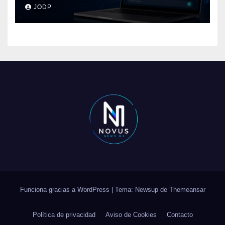
pasará con las
JODP
conversaciones?
Funciona gracias a WordPress
|
Tema: Newsup de
Themeansar
Política de privacidad
Aviso de Cookies
Contacto