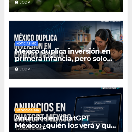
JODP
hospitalizados
NOTICIAS MX
México duplica inversión en
primera infancia, pero solo
destina 2.53% del gasto
JODP
público
NEGOCIOS 360
Anuncios en ChatGPT
México: ¿quién los verá y qué