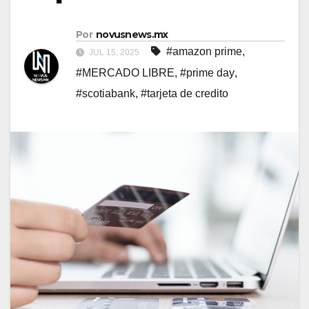
Por
novusnews.mx
#amazon prime
,
JUL 15, 2025
#MERCADO LIBRE
,
#prime day
,
#scotiabank
,
#tarjeta de credito