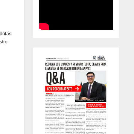
ndolas
stro