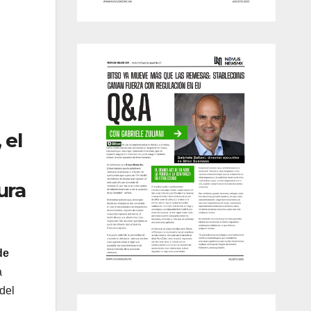
, el
ura
de
a
del