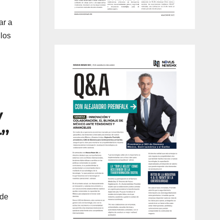
ar a
 los
y
r”
 de