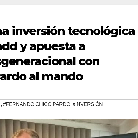
 inversión tecnológica
dd y apuesta a
sgeneracional con
Pardo al mando
I
,
#FERNANDO CHICO PARDO
,
#INVERSIÓN