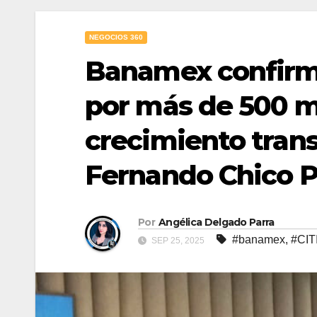
NEGOCIOS 360
Banamex confirma
por más de 500 m
crecimiento tran
Fernando Chico 
Por
Angélica Delgado Parra
#banamex
,
#CIT
SEP 25, 2025