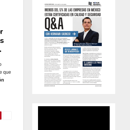
r
s
.
o
de que
ón