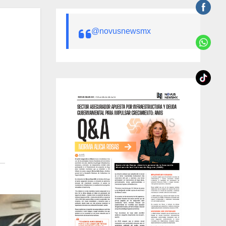
@novusnewsmx