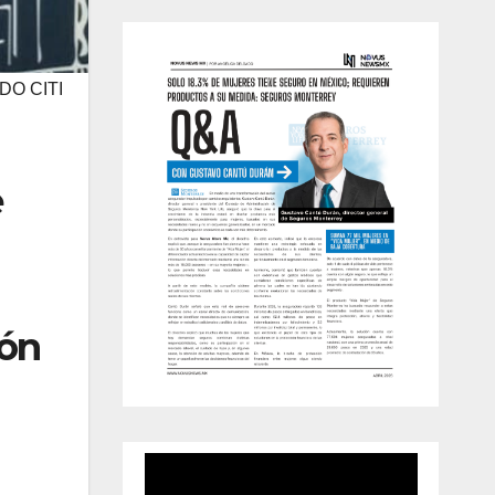
O CITI
e
ión