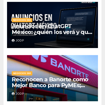
NEGOCIOS 360
Anuncios en ChatGPT
México: ¿quién los verá y qué
pasará con las
JODP
conversaciones?
NEGOCIOS 360
Reconocen a Banorte como
Mejor Banco para PyMEs;
supera 14% del mercado
JODP
crediticio