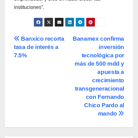
instituciones”.
Navegación
Banxico recorta
Banamex confirma
tasa de interés a
inversión
de
7.5%
tecnológica por
entradas
más de 500 mdd y
apuesta a
crecimiento
transgeneracional
con Fernando
Chico Pardo al
mando