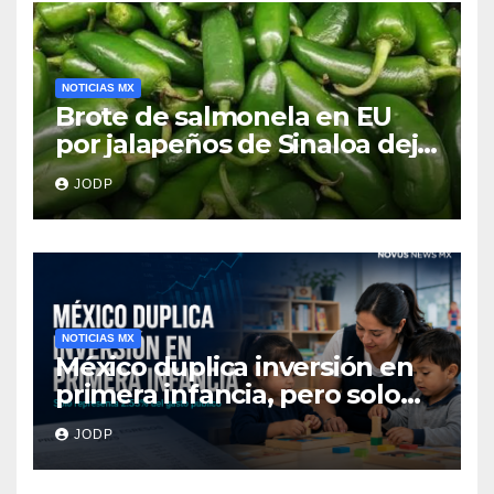
NOTICIAS MX
Brote de salmonela en EU
por jalapeños de Sinaloa deja
345 enfermos y 36
JODP
hospitalizados
NOTICIAS MX
México duplica inversión en
primera infancia, pero solo
destina 2.53% del gasto
JODP
público