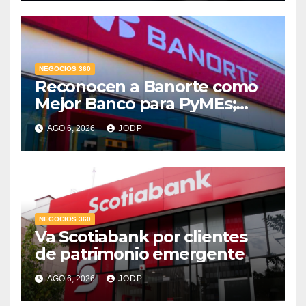
NEGOCIOS 360
Reconocen a Banorte como
Mejor Banco para PyMEs;
supera 14% del mercado
AGO 6, 2026
JODP
crediticio
NEGOCIOS 360
Va Scotiabank por clientes
de patrimonio emergente
AGO 6, 2026
JODP