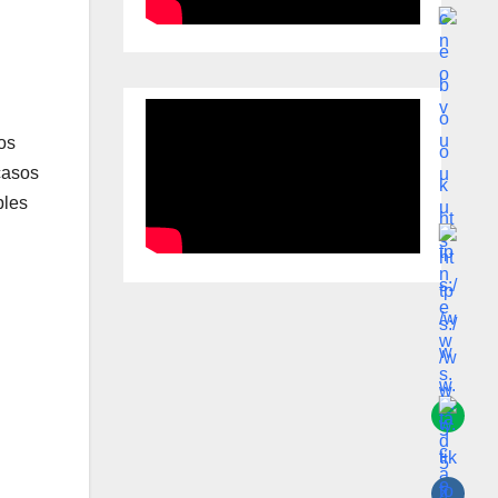
os
casos
ples