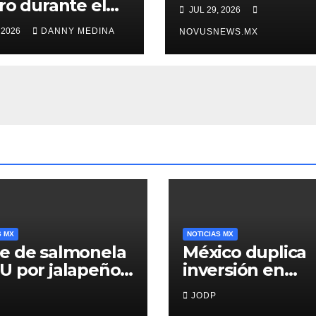
gastos esenciale
ro durante el
JUL 29, 2026
encuesta
ro? Claves para
 2026
DANNY MEDINA
NOVUSNEWS.MX
ar fraudes y
os imprevistos
S MX
NOTICIAS MX
e de salmonela
México duplica
U por jalapeños
inversión en
inaloa deja 345
primera infancia
JODP
rmos y 36
pero solo desti