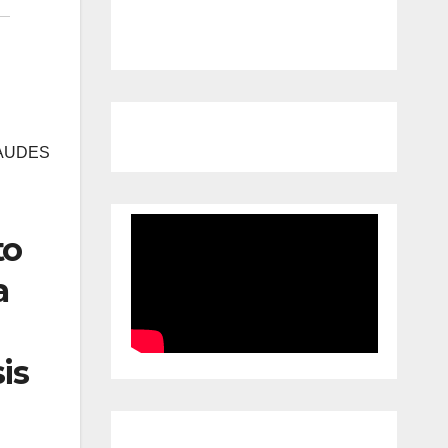
RAUDES
to
a
is