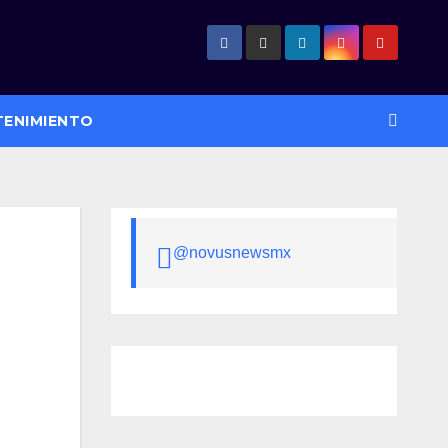
TENIMIENTO
@novusnewsmx