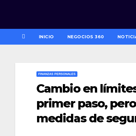
Saltar
al
contenido
INICIO
NEGOCIOS 360
NOTICI
FINANZAS PERSONALES
Cambio en límites
primer paso, pero
medidas de segu