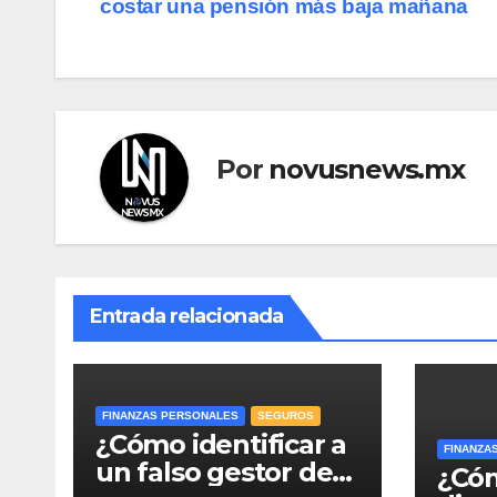
costar una pensión más baja mañana
entradas
Por
novusnews.mx
Entrada relacionada
FINANZAS PERSONALES
SEGUROS
¿Cómo identificar a
FINANZA
un falso gestor de
¿Cóm