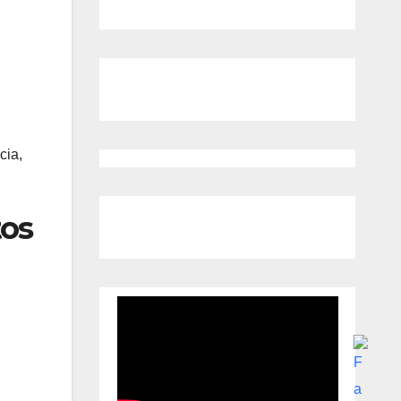
cia,
tos