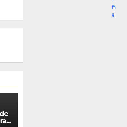
 de
ra