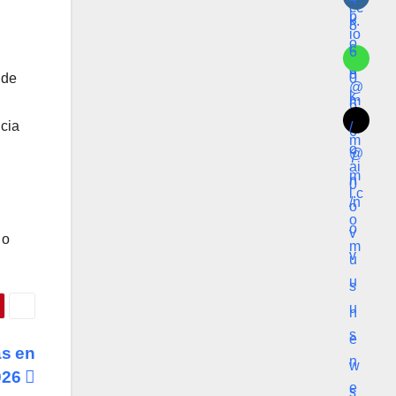
 de
ncia
 o
ás en
2026