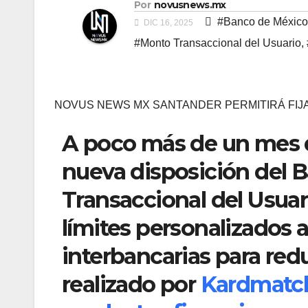
Por
novusnews.mx
#Banco de México
DIC 16, 2025
#Monto Transaccional del Usuario
,
NOVUS NEWS MX SANTANDER PERMITIRÁ FIJA
A poco más de un mes de
nueva disposición del 
Transaccional del Usua
límites personalizados a
interbancarias para red
realizado por
Kardmatch