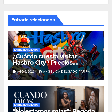
Entrada relacionada
ENTRETENIMIENTO
¿Cuánto cuesta visitar
Hasbro City? Precios,
atracciones y actividades de
AGO 6, 2026
ANGÉLICA DELGADO PARRA
Summer Fest
ENTRETENIMIENTO
“No estamos solas”: Begoña