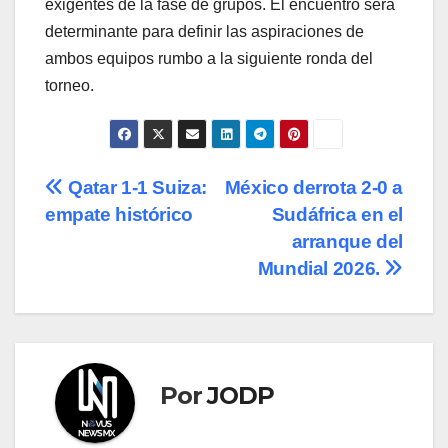
exigentes de la fase de grupos. El encuentro será
determinante para definir las aspiraciones de
ambos equipos rumbo a la siguiente ronda del
torneo.
Navegación
Qatar 1-1 Suiza:
México derrota 2-0 a
empate histórico
Sudáfrica en el
de
arranque del
entradas
Mundial 2026.
Por
JODP