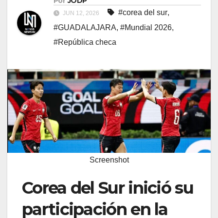
Por
JODP
#corea del sur
,
JUN 12, 2026
#GUADALAJARA
,
#Mundial 2026
,
#República checa
Screenshot
Corea del Sur inició su
participación en la