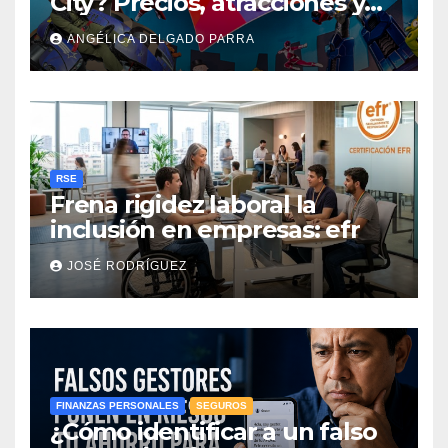
City? Precios, atracciones y
actividades de Summer Fest
ANGÉLICA DELGADO PARRA
RSE
Frena rigidez laboral la
inclusión en empresas: efr
JOSÉ RODRÍGUEZ
FINANZAS PERSONALES
SEGUROS
¿Cómo identificar a un falso