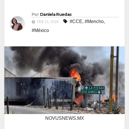
Por
Daniela Ruedas
#CCE
,
#Mencho
,
FEB 23, 2026
#México
NOVUSNEWS.MX