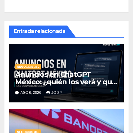
Entrada relacionada
NEGOCIOS 360
Anuncios en ChatGPT
México: ¿quién los verá y qué
pasará con las
AGO 6, 2026
JODP
conversaciones?
NEGOCIOS 360