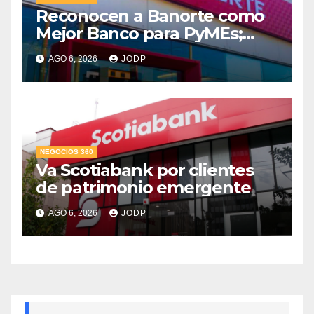
Reconocen a Banorte como
Mejor Banco para PyMEs;
supera 14% del mercado
AGO 6, 2026
JODP
crediticio
NEGOCIOS 360
Va Scotiabank por clientes
de patrimonio emergente
AGO 6, 2026
JODP