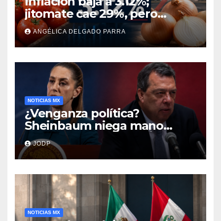
Inflación baja a 3.12%;
jitomate cae 29%, pero
cebolla y vuelos se
ANGÉLICA DELGADO PARRA
encarecen
NOTICIAS MX
¿Venganza política?
Sheinbaum niega mano
negra en captura de Ángel
JODP
Aguirre
NOTICIAS MX