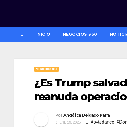
Saltar
al
contenido
INICIO
NEGOCIOS 360
NOTICI
NEGOCIOS 360
¿Es Trump salvad
reanuda operacio
Por
Angélica Delgado Parra
#bytedance
,
#Don
ENE 19, 2025