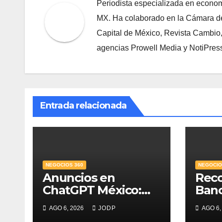
Periodista especializada en econom
MX. Ha colaborado en la Cámara de
Capital de México, Revista Cambio
agencias Prowell Media y NotiPres
Entrada relacionada
NEGOCIOS 360
NEGOCIO
Anuncios en
Rec
ChatGPT México:
Ban
¿quién los verá y
Mejo
AGO 6, 2026
JODP
AGO 6,
qué pasará con las
PyME