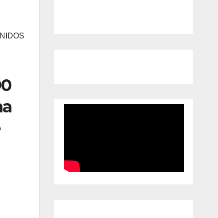
UNIDOS
90
na
e