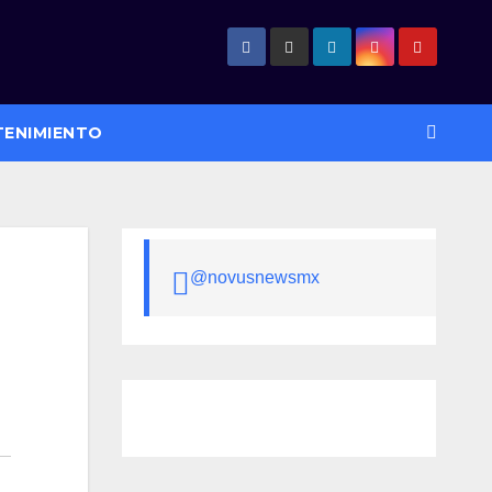
TENIMIENTO
@novusnewsmx