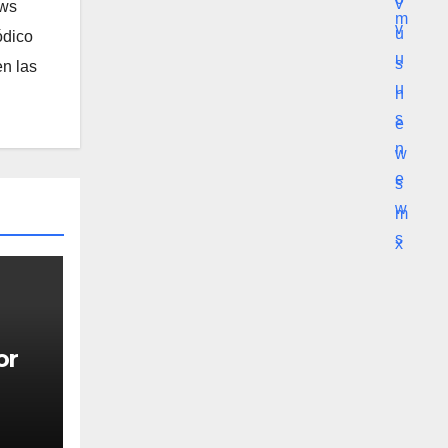
ews
ódico
n las
or