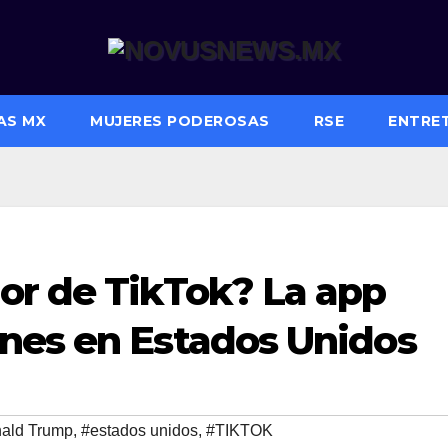
AS MX
MUJERES PODEROSAS
RSE
ENTRE
or de TikTok? La app
nes en Estados Unidos
ald Trump
,
#estados unidos
,
#TIKTOK