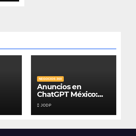
NEGOCIOS 360
Anuncios en
ChatGPT México:
,
¿quién los verá y
JODP
na
qué pasará con las
conversaciones?