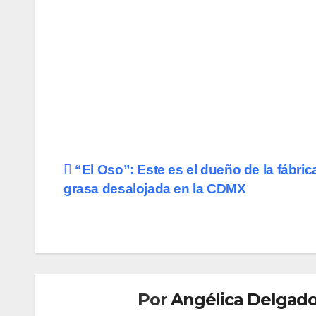
Navegación
“El Oso”: Este es el dueño de la fábric
grasa desalojada en la CDMX
de
entradas
Por
Angélica Delgado