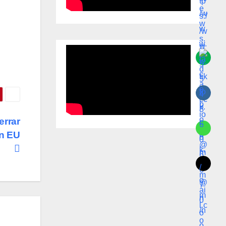
errar
en EU