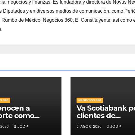
ía, negocios y finanzas. Es fundadora y directora de Novus N
 Diputados y en diversos medios de comunicación, como Peri
, Rumbo de México, Negocios 360, El Constituyente, así como e
s.
S 360
NEGOCIOS 360
onocen a
Va Scotiabank p
orte como
clientes de
r Banco para
patrimonio
 2026
JODP
AGO 6, 2026
JODP
s; supera 14%
emergente