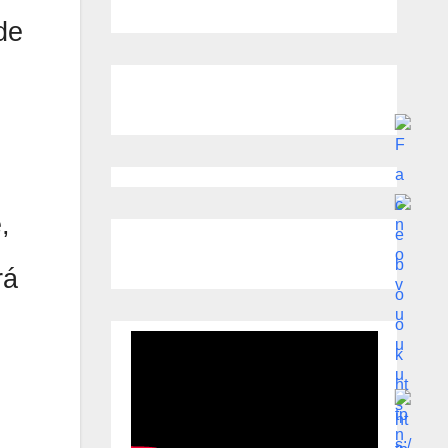
de
,
rá