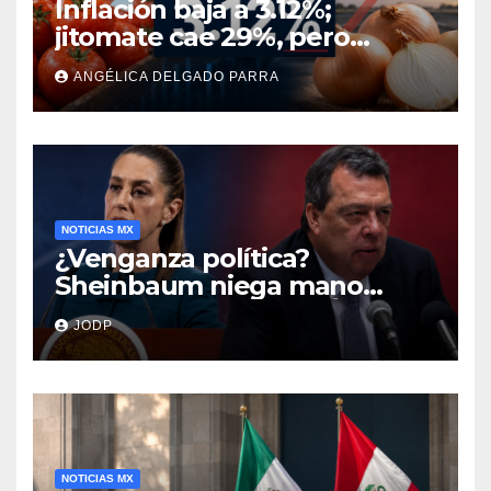
Inflación baja a 3.12%;
jitomate cae 29%, pero
cebolla y vuelos se
ANGÉLICA DELGADO PARRA
encarecen
NOTICIAS MX
¿Venganza política?
Sheinbaum niega mano
negra en captura de Ángel
JODP
Aguirre
NOTICIAS MX