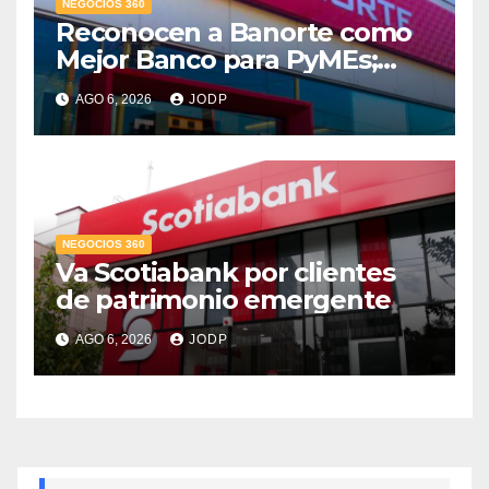
NEGOCIOS 360
Reconocen a Banorte como
Mejor Banco para PyMEs;
supera 14% del mercado
AGO 6, 2026
JODP
crediticio
NEGOCIOS 360
Va Scotiabank por clientes
de patrimonio emergente
AGO 6, 2026
JODP