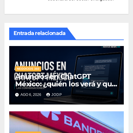
Entrada relacionada
NEGOCIOS 360
Anuncios en ChatGPT
México: ¿quién los verá y qué
pasará con las
AGO 6, 2026
JODP
conversaciones?