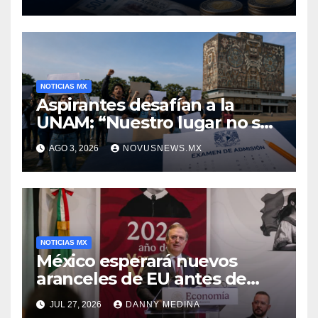
NOTICIAS MX
Aspirantes desafían a la
UNAM: “Nuestro lugar no se
negocia”
AGO 3, 2026
NOVUSNEWS.MX
NOTICIAS MX
México esperará nuevos
aranceles de EU antes de
volver a negociar el T-MEC:
JUL 27, 2026
DANNY MEDINA
Ebrard