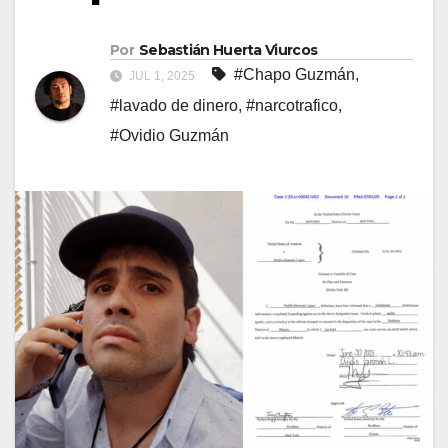
Por
Sebastián Huerta Viurcos
#Chapo Guzmán
,
JUL 1, 2025
#lavado de dinero
,
#narcotrafico
,
#Ovidio Guzmán