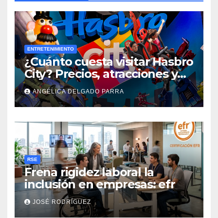
ENTRETENIMIENTO
¿Cuánto cuesta visitar Hasbro
City? Precios, atracciones y
actividades de Summer Fest
ANGÉLICA DELGADO PARRA
RSE
Frena rigidez laboral la
inclusión en empresas: efr
JOSÉ RODRÍGUEZ