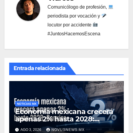
Comunicólogo de profesión,
periodista por vocación y
locutor por accidente
#JuntosHacemosEscena
Entrada relacionada
NOTICIAS MX
Economía mexicana crecerá
apenas 2% hasta 2028:
Banxico
AGO 3, 2026
NOVUSNEWS.MX