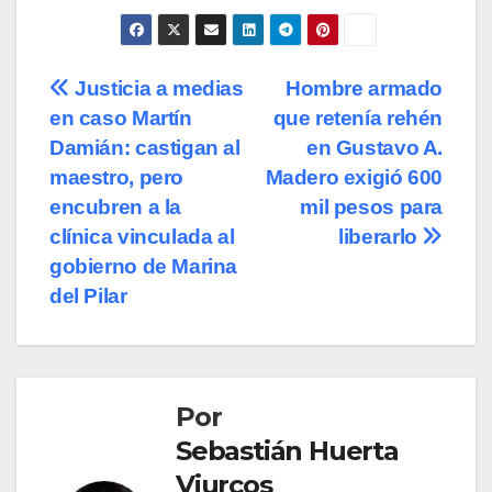
Navegación
Justicia a medias
Hombre armado
en caso Martín
que retenía rehén
de
Damián: castigan al
en Gustavo A.
entradas
maestro, pero
Madero exigió 600
encubren a la
mil pesos para
clínica vinculada al
liberarlo
gobierno de Marina
del Pilar
Por
Sebastián Huerta
Viurcos