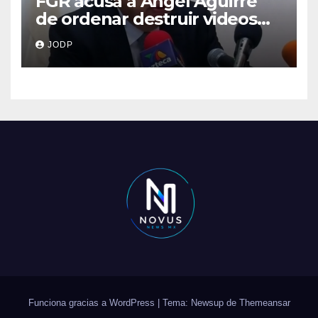
FGR acusa a Ángel Aguirre
de ordenar destruir videos
clave del caso Ayotzinapa
JODP
Funciona gracias a WordPress
|
Tema: Newsup de
Themeansar