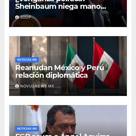
Sheinbaum niega mano
negra en captura de Ángel
JODP
Aguirre
NOTICIAS MX
Reanudan México y Perú
relación diplomática
NOVUSNEWS.MX
NOTICIAS MX