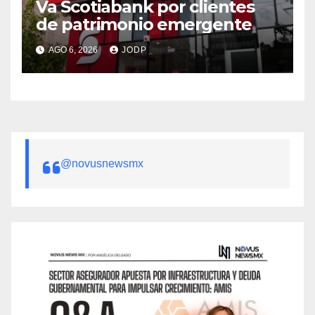
Va Scotiabank por clientes
de patrimonio emergente
AGO 6, 2026
JODP
@novusnewsmx