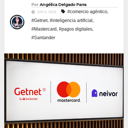
Por
Angélica Delgado Parra
#comercio agéntico
,
JUN 9, 2026
#Getnet
,
#inteligencia artificial
,
#Mastercard
,
#pagos digitales
,
#Santander