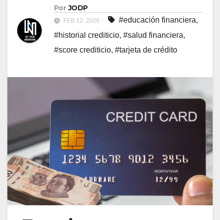
Por
JODP
#educación financiera
,
FEB 12, 2026
#historial crediticio
,
#salud financiera
,
#score crediticio
,
#tarjeta de crédito