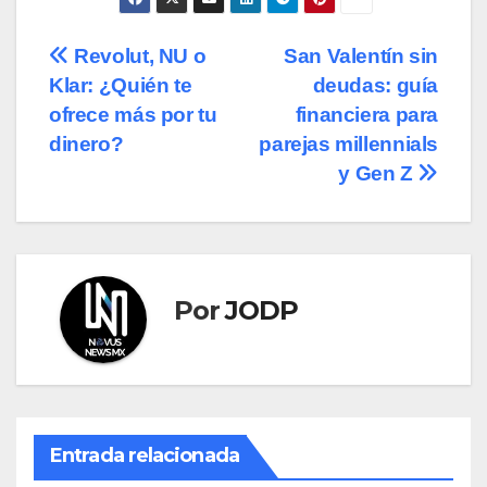
Navegación
Revolut, NU o
San Valentín sin
Klar: ¿Quién te
deudas: guía
de
ofrece más por tu
financiera para
entradas
dinero?
parejas millennials
y Gen Z
Por
JODP
Entrada relacionada