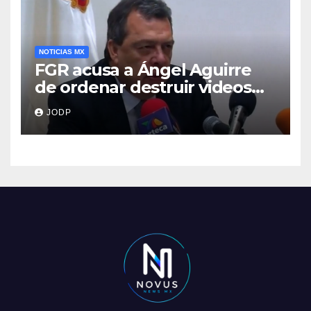
NOTICIAS MX
FGR acusa a Ángel Aguirre
de ordenar destruir videos
clave del caso Ayotzinapa
JODP