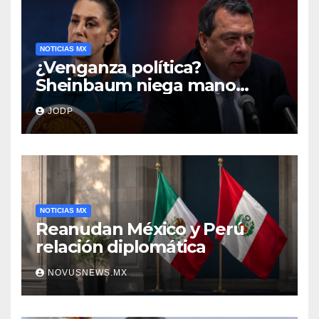
NOTICIAS MX
¿Venganza política?
Sheinbaum niega mano
negra en captura de Ángel
JODP
Aguirre
NOTICIAS MX
Reanudan México y Perú
relación diplomática
NOVUSNEWS.MX