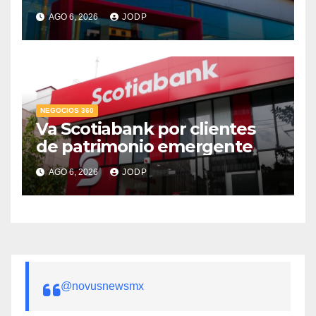
supera 14% del mercado
AGO 6, 2026
JODP
crediticio
NEGOCIOS 360
Va Scotiabank por clientes
de patrimonio emergente
AGO 6, 2026
JODP
@novusnewsmx