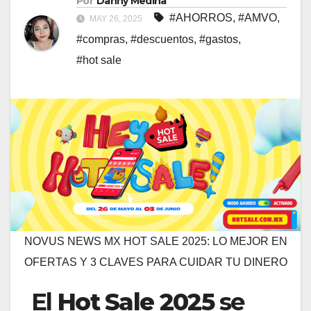
Por
Danny Medina
#AHORROS
,
#AMVO
,
MAY 26, 2025
#compras
,
#descuentos
,
#gastos
,
#hot sale
NOVUS NEWS MX HOT SALE 2025: LO MEJOR EN
OFERTAS Y 3 CLAVES PARA CUIDAR TU DINERO
El
Hot Sale 2025
se