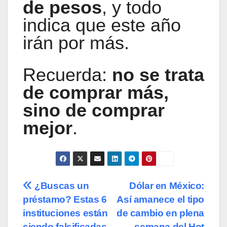
de pesos
, y todo
indica que este año
irán por más.
Recuerda:
no se trata
de comprar más,
sino de comprar
mejor
.
Navegación
¿Buscas un
Dólar en México:
préstamo? Estas 6
Así amanece el tipo
de
instituciones están
de cambio en plena
siendo falsificadas,
semana del Hot