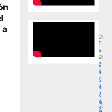
ión
l
 a