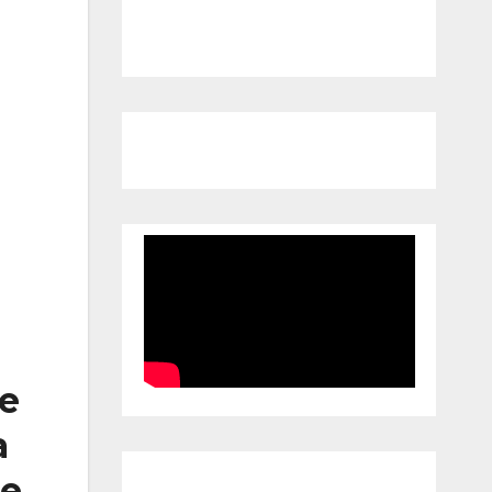
te
a
de