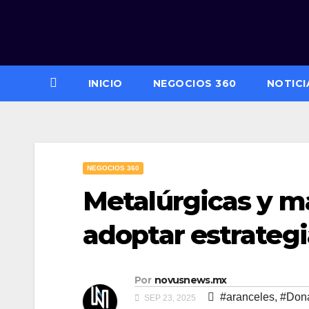
Saltar
al
contenido
INICIO
NEGOCIOS 360
NOTICI
NEGOCIOS 360
Metalúrgicas y m
adoptar estrategi
Por
novusnews.mx
#aranceles
,
#Don
SEP 23, 2025