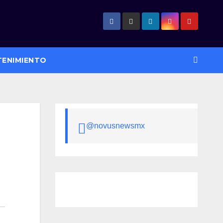
TENIMIENTO
@novusnewsmx