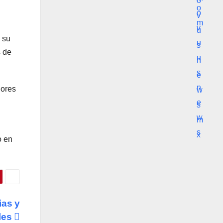
 su
s de
dores
o en
ias y
ales