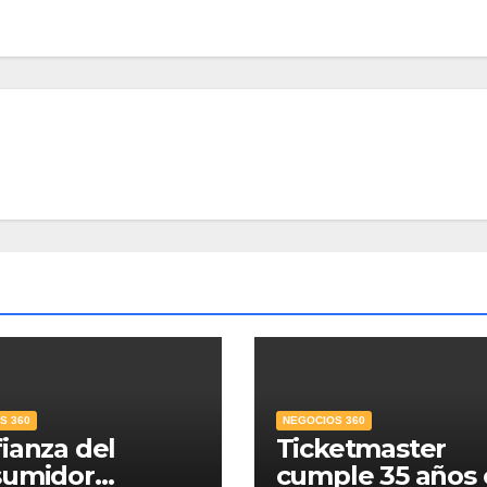
S 360
NEGOCIOS 360
ianza del
Ticketmaster
sumidor
cumple 35 años