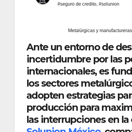
#seguro de credito
,
#solunion
Metalúrgicas y manufactureras
Ante un entorno de des
incertidumbre por las po
internacionales, es fu
los sectores metalúrgi
adopten estrategias para
producción para maximiz
las interrupciones en l
Solunion México
, comp