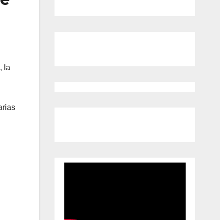
, la
arias