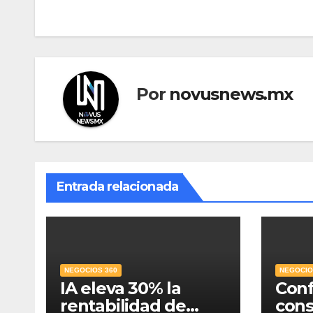
de
entradas
Por
novusnews.mx
Entrada relacionada
NEGOCIOS 360
NEGOCIO
IA eleva 30% la
Conf
rentabilidad de
con