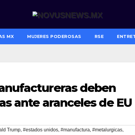
AS MX
MUJERES PODEROSAS
RSE
ENTRE
anufactureras deben
as ante aranceles de EU
ald Trump
,
#estados unidos
,
#manufactura
,
#metalurgicas
,