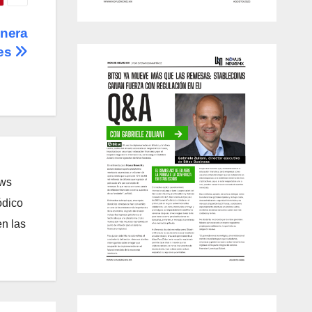
enera
les
ews
ódico
n las