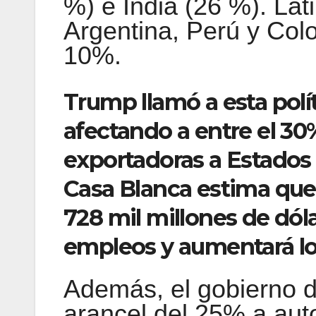
%) e India (26 %). Lat
Argentina, Perú y Col
10%.
Trump llamó a esta polít
afectando a entre el 3
exportadoras a Estados
Casa Blanca estima que
728 mil millones de dóla
empleos y aumentará los
Además, el gobierno 
arancel del 25% a aut