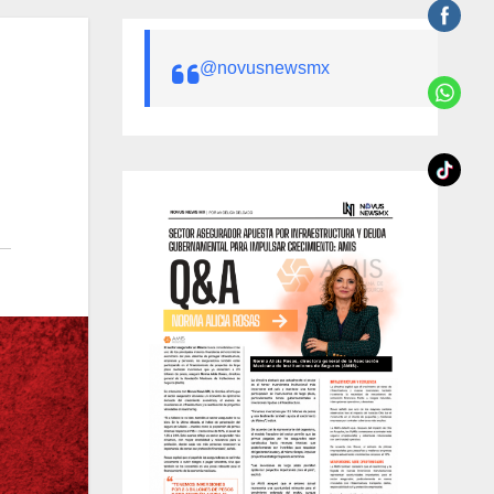
@novusnewsmx