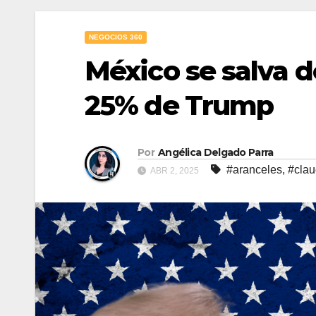
NEGOCIOS 360
México se salva d
25% de Trump
Por
Angélica Delgado Parra
#aranceles
,
#clau
ABR 2, 2025