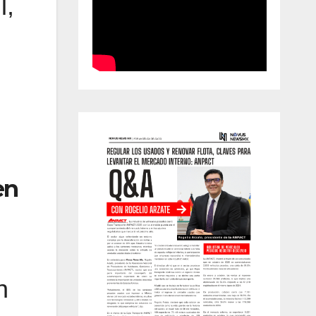
l,
en
n