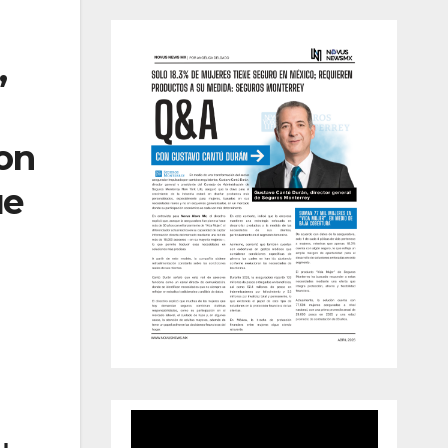
,
con
ue