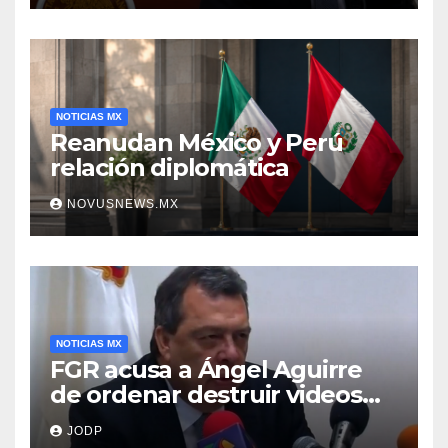
NOTICIAS MX
Reanudan México y Perú
relación diplomática
NOVUSNEWS.MX
NOTICIAS MX
FGR acusa a Ángel Aguirre
de ordenar destruir videos
clave del caso Ayotzinapa
JODP