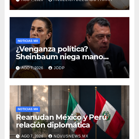
encarecen
NOTICIAS MX
¿Venganza política?
Sheinbaum niega mano
negra en captura de Ángel
AGO 7, 2026
JODP
Aguirre
NOTICIAS MX
Reanudan México y Perú
relación diplomática
AGO 7, 2026
NOVUSNEWS.MX