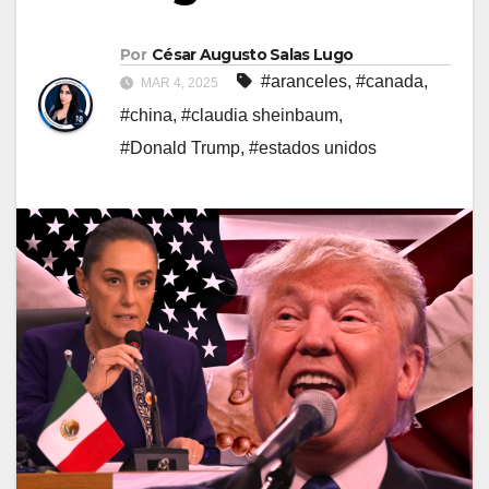
Por
César Augusto Salas Lugo
#aranceles
,
#canada
,
MAR 4, 2025
#china
,
#claudia sheinbaum
,
#Donald Trump
,
#estados unidos