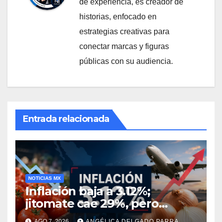
de experiencia, es creador de
historias, enfocado en
estrategias creativas para
conectar marcas y figuras
públicas con su audiencia.
Entrada relacionada
NOTICIAS MX
Inflación baja a 3.12%;
jitomate cae 29%, pero
cebolla y vuelos se
AGO 7, 2026
ANGÉLICA DELGADO PARRA