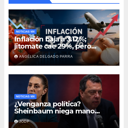
NOTICIAS MX
Inflación baja a 3.12%;
jitomate cae 29%, pero
cebolla y vuelos se
ANGÉLICA DELGADO PARRA
encarecen
NOTICIAS MX
¿Venganza política?
Sheinbaum niega mano
negra en captura de Ángel
JODP
Aguirre