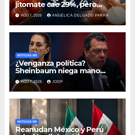
jitomate cae 29%, pero
cebolla y vuelos se
AGO 7, 2026
ANGÉLICA DELGADO PARRA
encarecen
NOTICIAS MX
¿Venganza política?
Sheinbaum niega mano
negra en captura de Ángel
AGO 7, 2026
JODP
Aguirre
NOTICIAS MX
Reanudan México y Perú