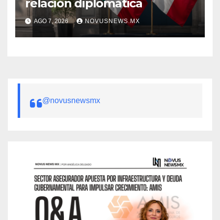
relación diplomática
AGO 7, 2026
NOVUSNEWS.MX
@novusnewsmx