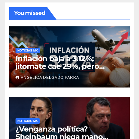
You missed
NOTICIAS MX
Inflación baja a 3.12%;
jitomate cae 29%, pero
cebolla y vuelos se
ANGÉLICA DELGADO PARRA
encarecen
NOTICIAS MX
¿Venganza política?
Sheinbaum niega mano