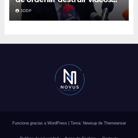
clave del caso Ayotzinapa
JODP
Funciona gracias a WordPress
|
Tema: Newsup de
Themeansar