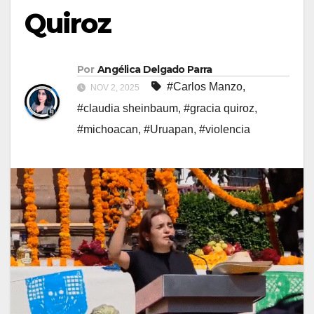
Quiroz
Por
Angélica Delgado Parra
#Carlos Manzo
,
NOV 2, 2025
#claudia sheinbaum
,
#gracia quiroz
,
#michoacan
,
#Uruapan
,
#violencia