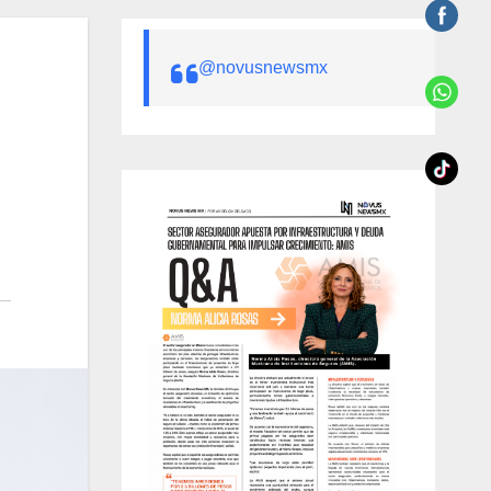
@novusnewsmx