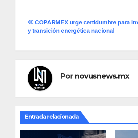
Navegación
COPARMEX urge certidumbre para in
y transición energética nacional
de
entradas
Por
novusnews.mx
Entrada relacionada