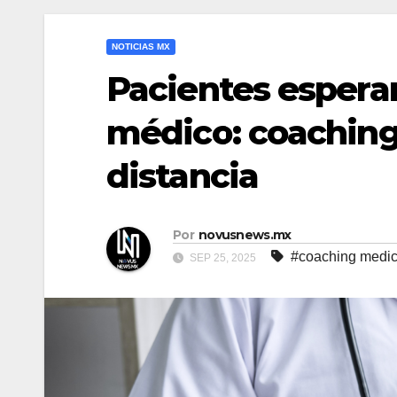
NOTICIAS MX
Pacientes espera
médico: coaching
distancia
Por
novusnews.mx
#coaching medi
SEP 25, 2025