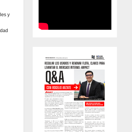
les y
idad