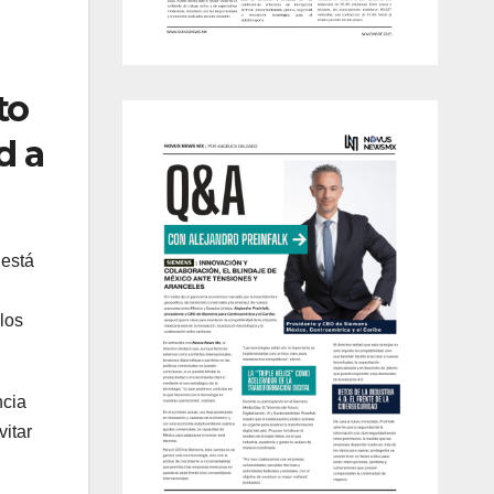
to
d a
 está
los
ncia
vitar