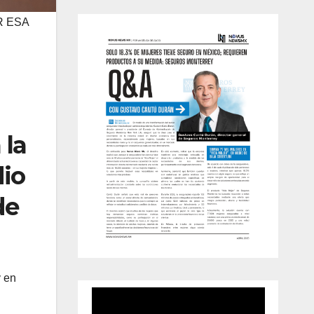
R ESA
 la
dio
de
y en