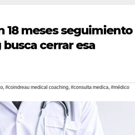
n 18 meses seguimiento
 busca cerrar esa
co
,
#coindreau medical coaching
,
#consulta medica
,
#médico