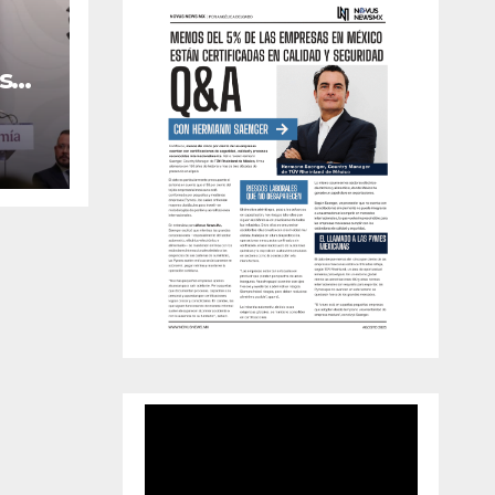
s
 el