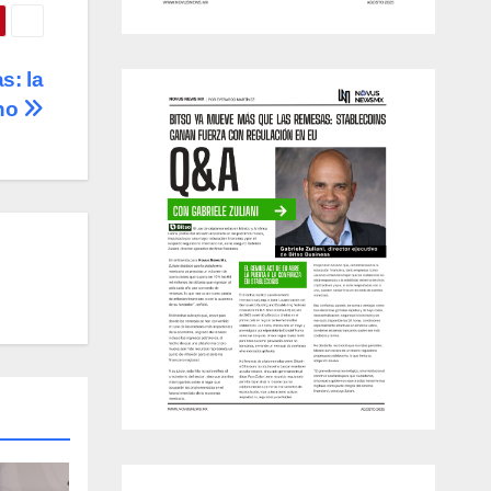
s: la
ano