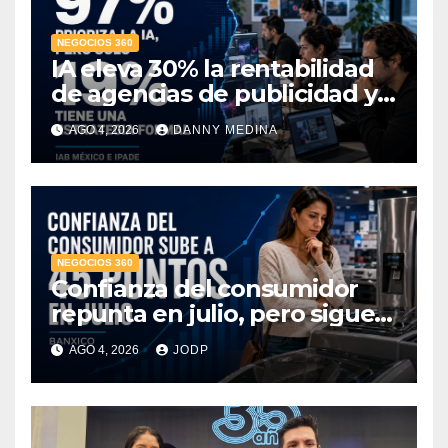
NEGOCIOS 360
IA eleva 30% la rentabilidad
de agencias de publicidad y
pone en jaque el cobro por
AGO 4, 2026
DANNY MEDINA
hora: IAB México e IPADE
NEGOCIOS 360
Confianza del consumidor
repunta en julio, pero sigue
por debajo de 2025: Banxico
AGO 4, 2026
JODP