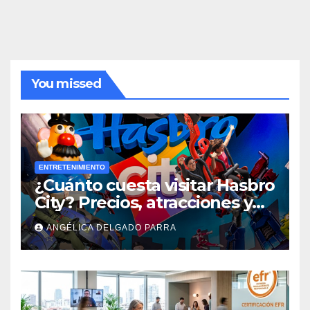
You missed
ENTRETENIMIENTO
¿Cuánto cuesta visitar Hasbro
City? Precios, atracciones y
actividades de Summer Fest
ANGÉLICA DELGADO PARRA