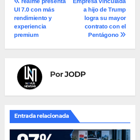
Navegación
realme presenta
Empresa vinculada
UI 7.0 con más
a hijo de Trump
de
rendimiento y
logra su mayor
entradas
experiencia
contrato con el
premium
Pentágono
Por
JODP
Entrada relacionada