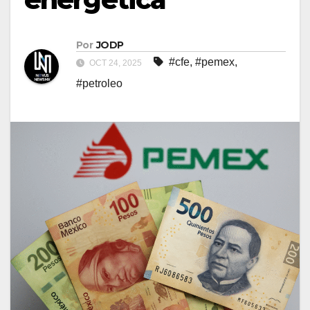
Por
JODP
#cfe
,
#pemex
,
OCT 24, 2025
#petroleo