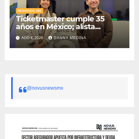
NEGOCIOS 360
Ticketmaster cumple 35
años en México; alista
apuesta por IA tras emitir 22
AGO 4, 2026
DANNY MEDINA
millones de boletos
@novusnewsmx