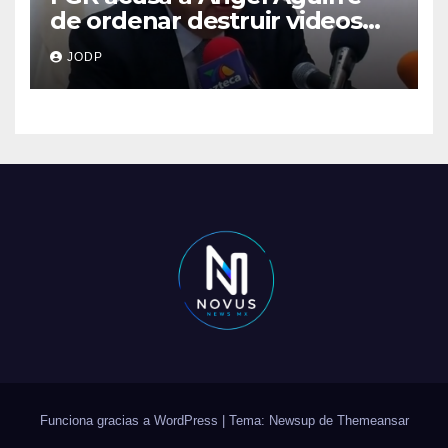
de ordenar destruir videos
clave del caso Ayotzinapa
JODP
Funciona gracias a WordPress
|
Tema: Newsup de
Themeansar