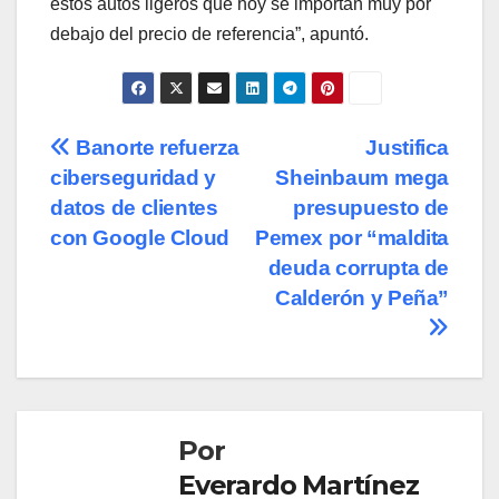
estos autos ligeros que hoy se importan muy por
debajo del precio de referencia”, apuntó.
Navegación
Banorte refuerza
Justifica
ciberseguridad y
Sheinbaum mega
de
datos de clientes
presupuesto de
entradas
con Google Cloud
Pemex por “maldita
deuda corrupta de
Calderón y Peña”
Por
Everardo Martínez