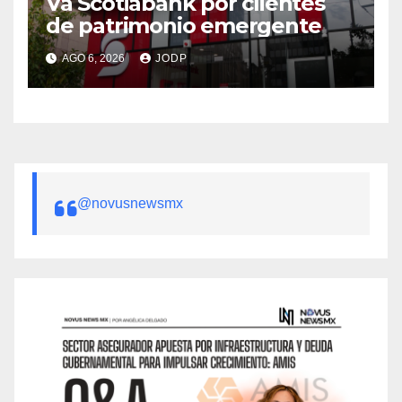
Va Scotiabank por clientes
de patrimonio emergente
AGO 6, 2026
JODP
@novusnewsmx