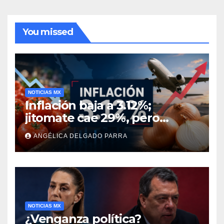
You missed
NOTICIAS MX
Inflación baja a 3.12%;
jitomate cae 29%, pero
cebolla y vuelos se
ANGÉLICA DELGADO PARRA
encarecen
NOTICIAS MX
¿Venganza política?