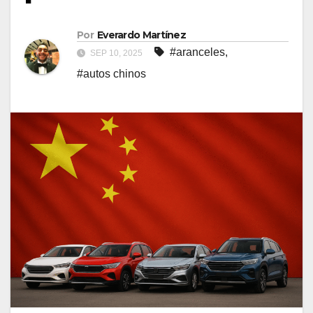
Por
Everardo Martínez
#aranceles
,
SEP 10, 2025
#autos chinos