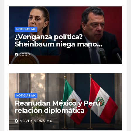
NOTICIAS MX
¿Venganza política?
Sheinbaum niega mano
negra en captura de Ángel
JODP
Aguirre
NOTICIAS MX
Reanudan México y Perú
relación diplomática
NOVUSNEWS.MX