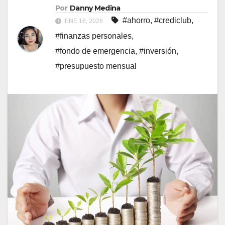
Por
Danny Medina
#ahorro
,
#crediclub
,
ENE 16, 2026
#finanzas personales
,
#fondo de emergencia
,
#inversión
,
#presupuesto mensual