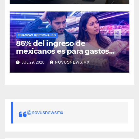
FINANZAS PERSONALES
86% del ingreso de
mexicanos es para gastos
esenciales: encuesta
JUL 29, 2026
NOVUSNEWS.MX
@novusnewsmx