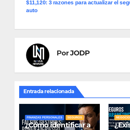
$11,120: 3 razones para actualizar el se
de
auto
entradas
Por
JODP
Entrada relacionada
FINANZAS PERSONALES
SEGUROS
NEGOCIO
¿Cómo identificar a
¿Exi