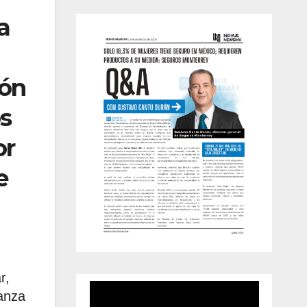
a
ión
os
or
e
r,
ianza