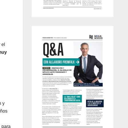
 el
 muy
n y
años
 para