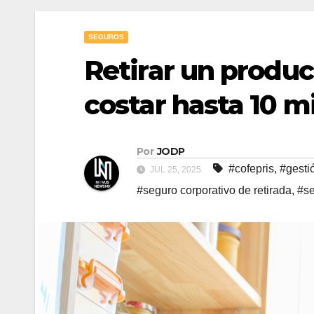
SEGUROS
Retirar un produ
costar hasta 10 m
Por
JODP
#cofepris
,
#gesti
JUL 25, 2025
#seguro corporativo de retirada
,
#s