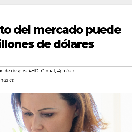
cto del mercado puede
illones de dólares
ón de riesgos
,
#HDI Global
,
#profeco
,
enasica