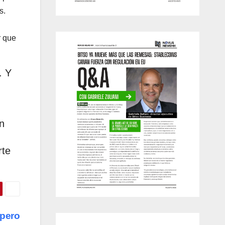
s.
r que
. Y
n
rte
 pero