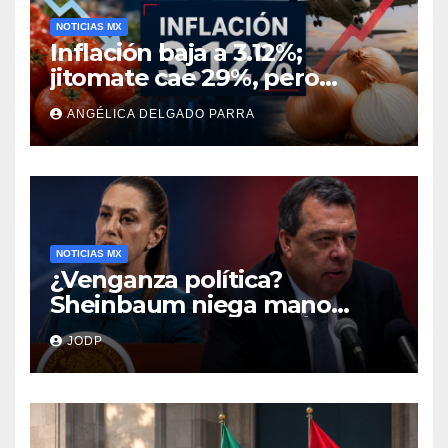
NOTICIAS MX
Inflación baja a 3.12%;
jitomate cae 29%, pero
cebolla y vuelos se
ANGÉLICA DELGADO PARRA
encarecen
NOTICIAS MX
¿Venganza política?
Sheinbaum niega mano
negra en captura de Ángel
JODP
Aguirre