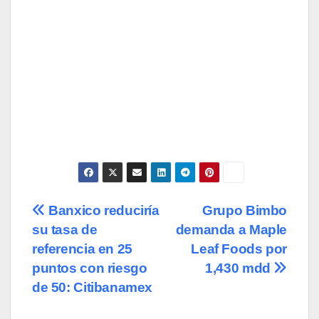
Navegación
Banxico reduciría
Grupo Bimbo
su tasa de
demanda a Maple
de
referencia en 25
Leaf Foods por
entradas
puntos con riesgo
1,430 mdd
de 50: Citibanamex