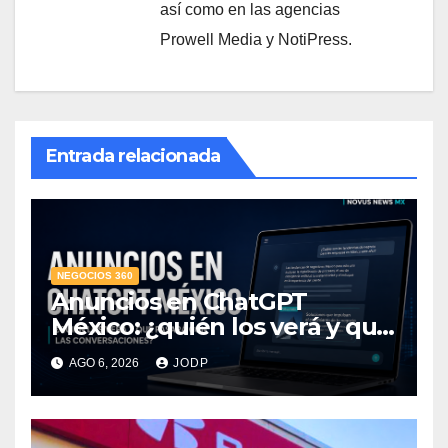
así como en las agencias
Prowell Media y NotiPress.
Entrada relacionada
NEGOCIOS 360
Anuncios en ChatGPT
México: ¿quién los verá y qué
pasará con las
AGO 6, 2026
JODP
conversaciones?