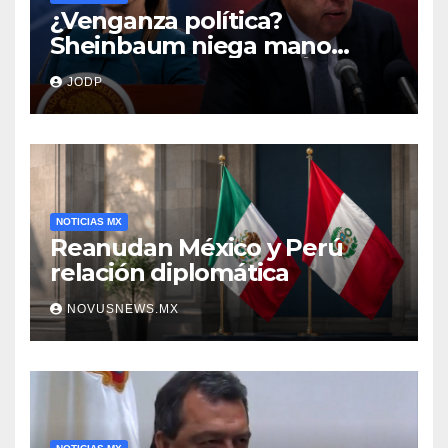
¿Venganza política?
Sheinbaum niega mano
negra en captura de Ángel
JODP
Aguirre
NOTICIAS MX
Reanudan México y Perú
relación diplomática
NOVUSNEWS.MX