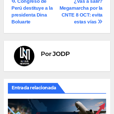
Navegación
Congreso de
¿Vas a salir?
Perú destituye a la
Megamarcha por la
de
presidenta Dina
CNTE 8 OCT: evita
entradas
Boluarte
estas vías
Por
JODP
Entrada relacionada