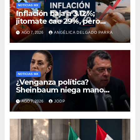
NOTICIAS MX
Inflación baja a 3.12%;
jitomate cae 29%, pero
cebolla y vuelos se
AGO 7, 2026
ANGÉLICA DELGADO PARRA
encarecen
NOTICIAS MX
¿Venganza política?
Sheinbaum niega mano
negra en captura de Ángel
AGO 7, 2026
JODP
Aguirre