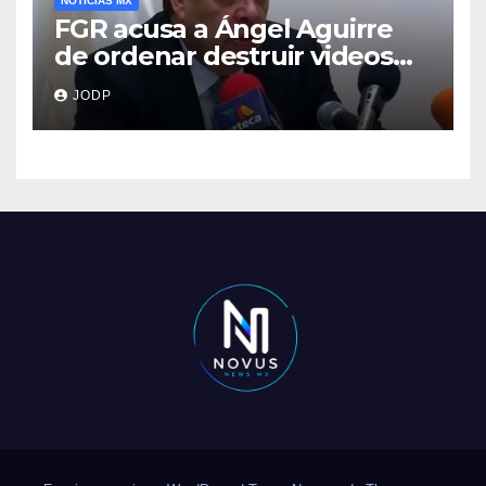
NOTICIAS MX
FGR acusa a Ángel Aguirre
de ordenar destruir videos
clave del caso Ayotzinapa
JODP