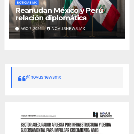
NOTICIAS MX
Reanudan México y Perú
relación diplomática
AGO 7, 2026
NOVUSNEWS.MX
@novusnewsmx